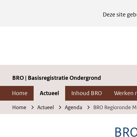
Cookies
Deze site geb
instellen
Hier
kan
het
gebruik
van
cookies
BRO | Basisregistratie Ondergrond
op
Home
Actueel
Inhoud BRO
Werken 
deze
website
Home
Actueel
Agenda
BRO Regioronde Mil
worden
toegestaan
BRO
of