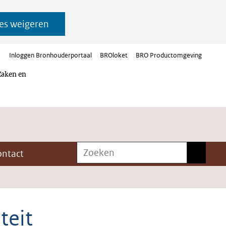
es weigeren
Inloggen Bronhouderportaal
BROloket
BRO Productomgeving
Zaken en
Zoeken
Zoeken
ontact
teit