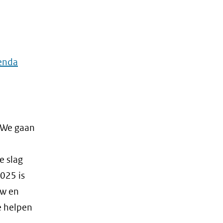
genda
 We gaan
e slag
2025 is
uw en
e helpen