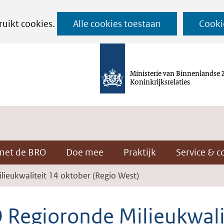
Ga
ruikt cookies.
Alle cookies toestaan
Cooki
naar
de
inhoud
Ministerie van Binnenlandse 
Koninkrijksrelaties
met de BRO
Doe mee
Praktijk
Service & c
ieukwaliteit 14 oktober (Regio West)
 Regioronde Milieukwali