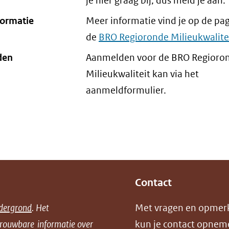
je hier graag bij, dus meld je aan.
formatie
Meer informatie vind je op de pa
de
BRO Regioronde Milieukwalite
den
Aanmelden voor de BRO Regioro
Milieukwaliteit kan via het
aanmeldformulier.
Contact
dergrond
. Het
Met vragen en opmer
trouwbare informatie over
kun je contact opnem