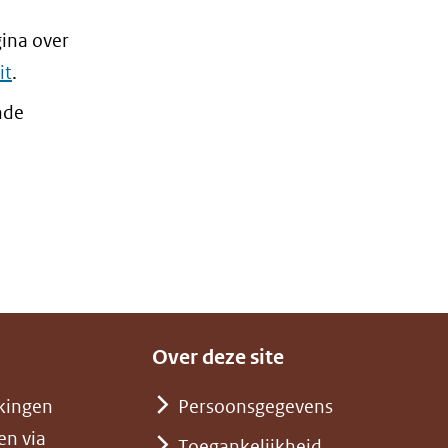
gina over
it
.
nde
Over deze site
kingen
Persoonsgegevens
en via
Toegankelijkheid