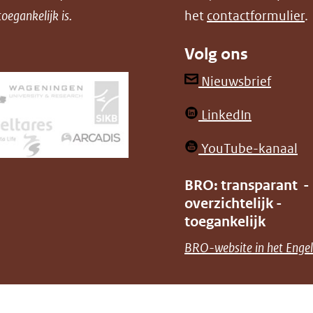
oegankelijk is.
het
contactformulier
.
Volg ons
(opent
Nieuwsbrief
in
(opent
LinkedIn
nieuw
in
venster
(o
YouTube-kanaal
nieuw
(verwij
in
venster)
BRO: transparant -
naar
ni
overzichtelijk -
(verwijst
een
ve
toegankelijk
naar
andere
(v
BRO-website in het Engel
een
websit
na
andere
ee
website)
an