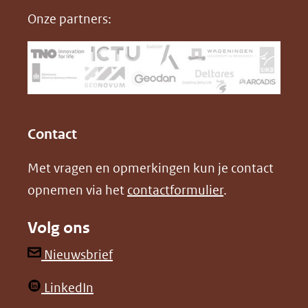
nieuw
e
k
F
Onze partners:
venster)
b
e
(verwijst
o
d
naar
o
I
een
k
n
(opent
(opent
andere
in
in
website)
Contact
nieuw
nieuw
Met vragen en opmerkingen kun je contact
venster)
venster)
opnemen via het
contactformulier
.
(verwijst
(verwijst
naar
naar
Volg ons
een
een
andere
andere
(opent
Nieuwsbrief
website)
website)
in
(opent
LinkedIn
nieuw