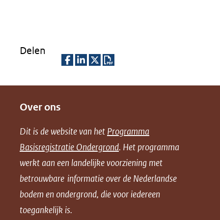
Delen
D
D
D
D
e
e
e
o
Over ons
l
l
l
w
e
e
e
n
Dit is de website van het
Programma
n
n
n
l
Basisregistratie Ondergrond
. Het programma
o
o
o
o
werkt aan een landelijke voorziening met
p
p
p
a
betrouwbare informatie over de Nederlandse
F
L
X
d
bodem en ondergrond, die voor iedereen
(opent
a
i
P
in
toegankelijk is.
c
n
D