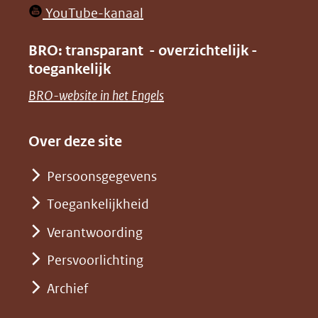
in
venster)
(opent
YouTube-kanaal
nieuw
(verwijst
in
venster)
BRO: transparant - overzichtelijk -
naar
nieuw
toegankelijk
(verwijst
een
venster)
naar
(opent
BRO-website in het Engels
andere
(verwijst
een
in
website)
naar
andere
nieuw
Over deze site
een
website)
venster)
andere
Persoonsgegevens
(verwijst
website)
Toegankelijkheid
naar
een
Verantwoording
andere
Persvoorlichting
website)
Archief