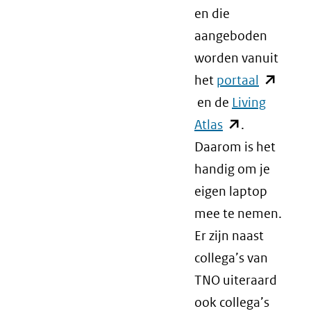
en die
aangeboden
worden vanuit
het
portaal
(opent
en de
Living
in
Atlas
(opent
.
nieuw
Daarom is het
in
venster)
handig om je
nieuw
(verwijst
eigen laptop
venster)
naar
mee te nemen.
(verwijst
een
Er zijn naast
naar
andere
collega’s van
een
website)
TNO uiteraard
andere
ook collega’s
website)