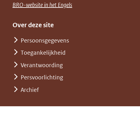
naar
(opent
BRO-website in het Engels
andere
(verwijst
een
in
website)
naar
andere
nieuw
Over deze site
een
website)
venster)
andere
Persoonsgegevens
(verwijst
website)
Toegankelijkheid
naar
een
Verantwoording
andere
Persvoorlichting
website)
Archief