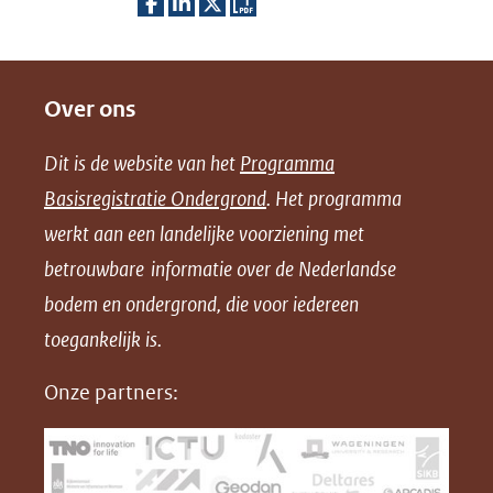
D
D
D
D
e
e
e
o
Over ons
l
l
l
w
e
e
e
n
Dit is de website van het
Programma
n
n
n
l
Basisregistratie Ondergrond
. Het programma
o
o
o
o
werkt aan een landelijke voorziening met
p
p
p
a
betrouwbare informatie over de Nederlandse
F
L
X
d
bodem en ondergrond, die voor iedereen
(opent
a
i
P
in
toegankelijk is.
c
n
D
nieuw
e
k
F
Onze partners:
venster)
b
e
(verwijst
o
d
naar
o
I