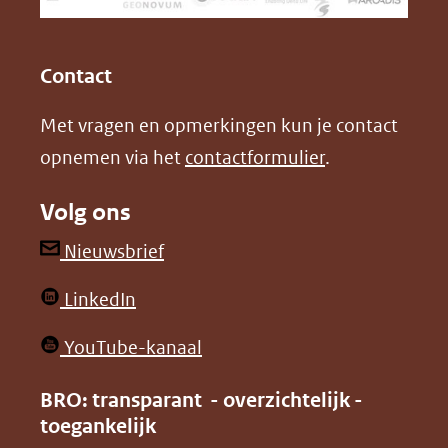
een
k
n
(opent
(opent
andere
in
in
website)
Contact
nieuw
nieuw
Met vragen en opmerkingen kun je contact
venster)
venster)
opnemen via het
contactformulier
.
(verwijst
(verwijst
naar
naar
Volg ons
een
een
andere
andere
(opent
Nieuwsbrief
website)
website)
in
(opent
LinkedIn
nieuw
in
venster)
(opent
YouTube-kanaal
nieuw
(verwijst
in
venster)
BRO: transparant - overzichtelijk -
naar
nieuw
toegankelijk
(verwijst
een
venster)