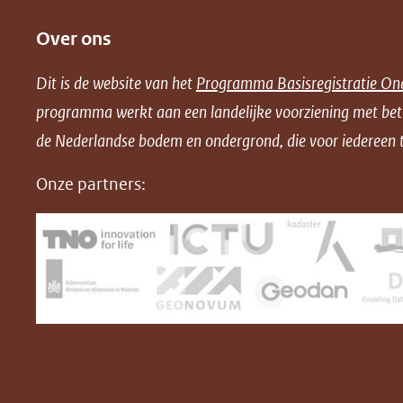
e
e
e
o
Over ons
l
l
l
w
e
e
e
n
Dit is de website van het
Programma Basisregistratie On
n
n
n
l
programma werkt aan een landelijke voorziening met be
o
o
o
o
de Nederlandse bodem en ondergrond, die voor iedereen t
p
p
p
a
F
L
X
d
Onze partners:
(opent
a
i
P
in
c
n
D
nieuw
e
k
F
venster)
b
e
(verwijst
o
d
naar
o
I
een
k
n
(opent
(opent
andere