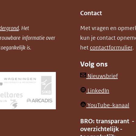
Contact
dergrond
. Het
Met vragen en opmer
trouwbare informatie over
kun je contact opnem
oegankelijk is.
het
contactformulier
.
Volg ons
(opent
Nieuwsbrief
in
(opent
LinkedIn
nieuw
in
venster
(o
YouTube-kanaal
nieuw
(verwij
in
venster)
BRO: transparant -
naar
ni
overzichtelijk -
(verwijst
een
ve