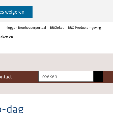
es weigeren
Inloggen Bronhouderportaal
BROloket
BRO Productomgeving
Zaken en
Zoeken
Zoeken
ontact
o-dag