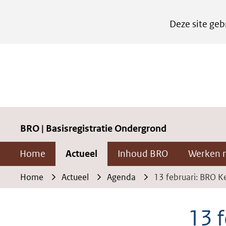
Cookies
Deze site geb
instellen
Hier
kan
het
gebruik
van
cookies
BRO | Basisregistratie Ondergrond
op
Home
Actueel
Inhoud BRO
Werken 
deze
website
Home
Actueel
Agenda
13 februari: BRO 
worden
toegestaan
13 
of