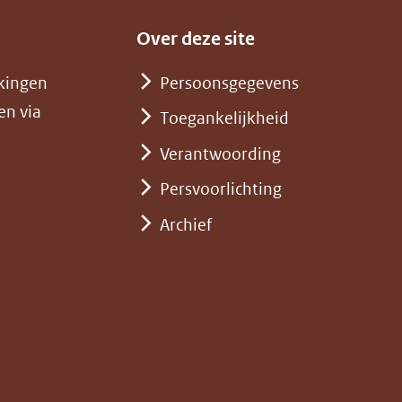
Over deze site
kingen
Persoonsgegevens
en via
Toegankelijkheid
Verantwoording
Persvoorlichting
Archief
)
pent
st
euw
nster)