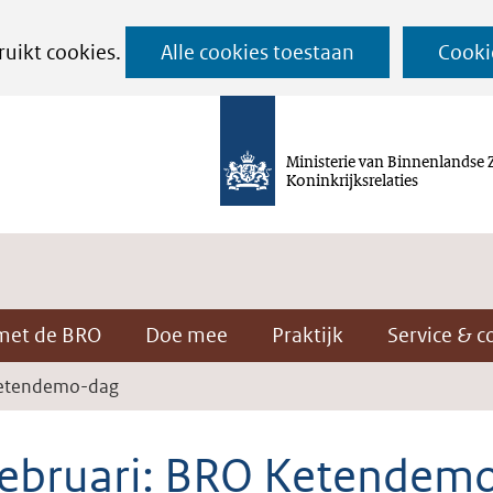
Ga
ruikt cookies.
Alle cookies toestaan
Cooki
naar
de
inhoud
Ministerie van Binnenlandse 
Koninkrijksrelaties
met de BRO
Doe mee
Praktijk
Service & c
Ketendemo-dag
februari: BRO Ketendem