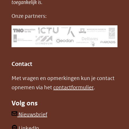
in
toegankelijk is.
c
n
D
nieuw
e
k
F
Onze partners:
venster)
b
e
(verwijst
o
d
naar
o
I
een
k
n
(opent
(opent
andere
in
in
website)
Contact
nieuw
nieuw
Met vragen en opmerkingen kun je contact
venster)
venster)
opnemen via het
contactformulier
.
(verwijst
(verwijst
naar
naar
Volg ons
een
een
andere
andere
(opent
Nieuwsbrief
website)
website)
in
(opent
LinkedIn