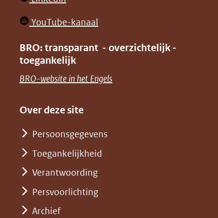
nieuw
in
venster)
(opent
YouTube-kanaal
nieuw
(verwijst
in
venster)
BRO: transparant - overzichtelijk -
naar
nieuw
toegankelijk
(verwijst
een
venster)
naar
(opent
BRO-website in het Engels
andere
(verwijst
een
in
website)
naar
andere
nieuw
Over deze site
een
website)
venster)
andere
Persoonsgegevens
(verwijst
website)
Toegankelijkheid
naar
een
Verantwoording
andere
Persvoorlichting
website)
Archief