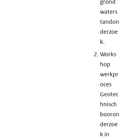
grond
waters
tandon
derzoe
k.
Works
hop
werkpr
oces
Geotec
hnisch
booron
derzoe
k in