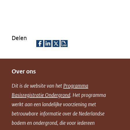
Delen
D
D
D
D
e
e
e
o
Over ons
l
l
l
w
e
e
e
n
Dit is de website van het
Programma
n
n
n
l
Basisregistratie Ondergrond
. Het programma
o
o
o
o
werkt aan een landelijke voorziening met
p
p
p
a
betrouwbare informatie over de Nederlandse
F
L
X
d
bodem en ondergrond, die voor iedereen
(opent
a
i
P