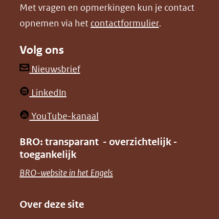
Met vragen en opmerkingen kun je contact
venster)
venster)
opnemen via het
contactformulier
.
(verwijst
(verwijst
naar
naar
Volg ons
een
een
andere
andere
(opent
Nieuwsbrief
website)
website)
in
(opent
LinkedIn
nieuw
in
venster)
(opent
YouTube-kanaal
nieuw
(verwijst
in
venster)
BRO: transparant - overzichtelijk -
naar
nieuw
toegankelijk
(verwijst
een
venster)
naar
(opent
BRO-website in het Engels
andere
(verwijst
een
in
website)
naar
andere
nieuw
Over deze site
een
website)