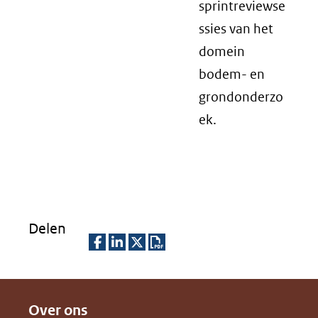
sprintreviewse
ssies van het
domein
bodem- en
grondonderzo
ek.
Delen
D
D
D
D
e
e
e
o
Over ons
l
l
l
w