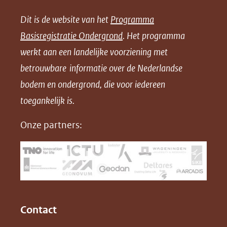
e
e
e
n
Dit is de website van het
Programma
n
n
n
l
Basisregistratie Ondergrond
. Het programma
o
o
o
o
werkt aan een landelijke voorziening met
p
p
p
a
betrouwbare informatie over de Nederlandse
F
L
X
d
bodem en ondergrond, die voor iedereen
(opent
a
i
P
in
toegankelijk is.
c
n
D
nieuw
e
k
F
Onze partners:
venster)
b
e
(verwijst
o
d
naar
o
I
een
k
n
(opent
(opent
andere
in
in
website)
Contact
nieuw
nieuw