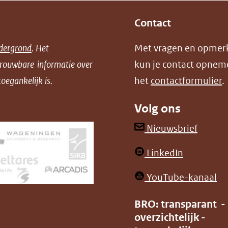
Contact
dergrond
. Het
Met vragen en opmer
trouwbare informatie over
kun je contact opnem
oegankelijk is.
het
contactformulier
.
Volg ons
(opent
Nieuwsbrief
in
(opent
LinkedIn
nieuw
in
venster
(o
YouTube-kanaal
nieuw
(verwij
in
venster)
BRO: transparant -
naar
ni
overzichtelijk -
(verwijst
een
ve