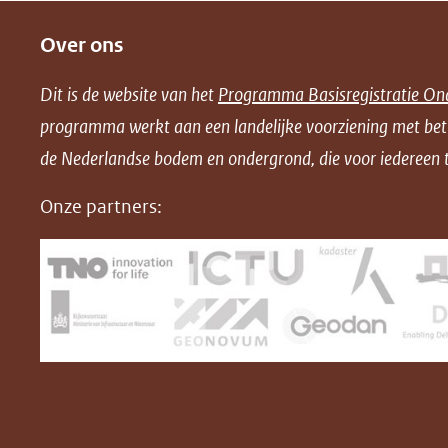
e
e
e
o
Over ons
l
l
l
w
e
e
e
n
Dit is de website van het
Programma Basisregistratie On
n
n
n
l
programma werkt aan een landelijke voorziening met be
o
o
o
o
de Nederlandse bodem en ondergrond, die voor iedereen t
p
p
p
a
F
L
X
d
Onze partners:
(opent
a
i
P
in
c
n
D
nieuw
e
k
F
venster)
b
e
(verwijst
o
d
naar
o
I
een
k
n
(opent
(opent
andere