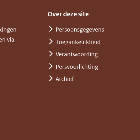
Over deze site
kingen
Persoonsgegevens
en via
Toegankelijkheid
Verantwoording
Persvoorlichting
Archief
)
pent
st
euw
nster)