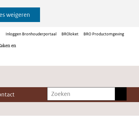
es weigeren
Inloggen Bronhouderportaal
BROloket
BRO Productomgeving
Zaken en
Zoeken
Zoeken
ontact