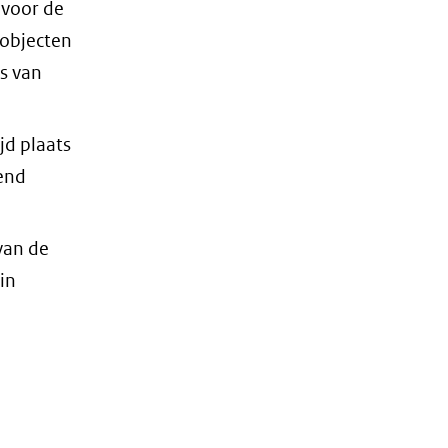
 voor de
eobjecten
s van
jd plaats
end
van de
in