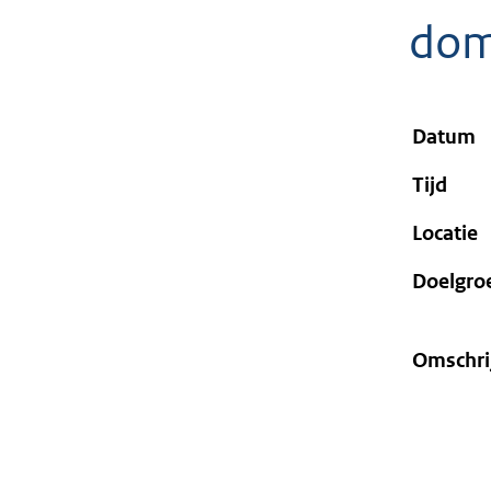
geweigerd.
dom
Datum
Tijd
Locatie
Doelgro
Omschri