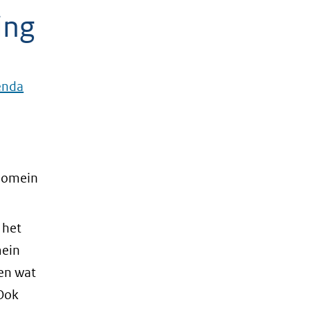
ing
enda
 domein
 het
mein
en wat
 Ook