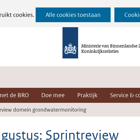
Ga
ruikt cookies.
Alle cookies toestaan
Cooki
naar
de
inhoud
Ministerie van Binnenlandse 
Koninkrijksrelaties
met de BRO
Doe mee
Praktijk
Service & c
treview domein grondwatermonitoring
ugustus: Sprintreview