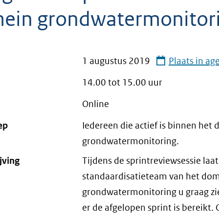
ein grondwatermonitor
1 augustus 2019
Plaats in ag
14.00 tot
15.00
uur
Online
ep
Iedereen die actief is binnen het
grondwatermonitoring.
jving
Tijdens de sprintreviewsessie laat
standaardisatieteam van het do
grondwatermonitoring u graag zi
er de afgelopen sprint is bereikt.