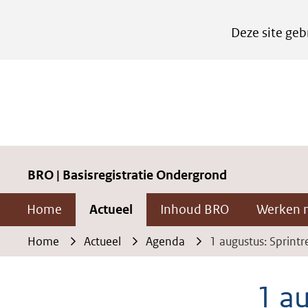
Cookies
Deze site geb
instellen
Hier
kan
het
gebruik
van
cookies
BRO | Basisregistratie Ondergrond
op
Home
Actueel
Inhoud BRO
Werken 
deze
website
Home
Actueel
Agenda
1 augustus: Sprin
worden
toegestaan
1 a
of