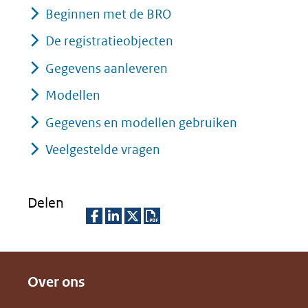
Beginnen met de BRO
De registratieobjecten
Gegevens aanleveren
Modellen
Gegevens en modellen gebruiken
Veelgestelde vragen
Delen
D
D
D
D
e
e
e
o
Over ons
l
l
l
w
e
e
e
n