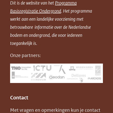
Dit is de website van het
Programma
n
n
n
l
Basisregistratie Ondergrond
. Het programma
o
o
o
o
werkt aan een landelijke voorziening met
p
p
p
a
betrouwbare informatie over de Nederlandse
F
L
X
d
bodem en ondergrond, die voor iedereen
(opent
a
i
P
in
toegankelijk is.
c
n
D
nieuw
e
k
F
Onze partners:
venster)
b
e
(verwijst
o
d
naar
o
I
een
k
n
(opent
(opent
andere
in
in
website)
Contact
nieuw
nieuw
Met vragen en opmerkingen kun je contact
venster)
venster)