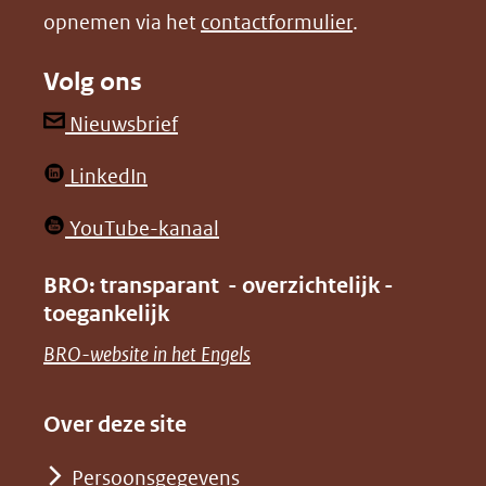
opnemen via het
contactformulier
.
(verwijst
(verwijst
naar
naar
Volg ons
een
een
andere
andere
(opent
Nieuwsbrief
website)
website)
in
(opent
LinkedIn
nieuw
in
venster)
(opent
YouTube-kanaal
nieuw
(verwijst
in
venster)
BRO: transparant - overzichtelijk -
naar
nieuw
toegankelijk
(verwijst
een
venster)
naar
(opent
BRO-website in het Engels
andere
(verwijst
een
in
website)
naar
andere
nieuw
Over deze site
een
website)
venster)
andere
Persoonsgegevens