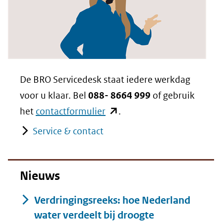
De BRO Servicedesk staat iedere werkdag
voor u klaar. Bel
088- 8664 999
of gebruik
(opent
het
contactformulier
.
in
Service & contact
nieuw
venster)
Nieuws
(verwijst
naar
Verdringingsreeks: hoe Nederland
een
water verdeelt bij droogte
andere