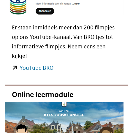
Er staan inmiddels meer dan 200 filmpjes
op ons YouTube-kanaal. Van BRO'tjes tot
informatieve filmpjes. Neem eens een
kijkje!
(opent
YouTube BRO
in
nieuw
Online leermodule
venster)
(verwijst
naar
een