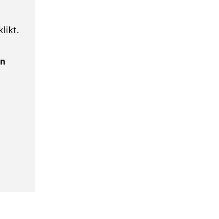
likt.
en