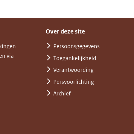
Over deze site
kingen
Persoonsgegevens
en via
Toegankelijkheid
Verantwoording
Persvoorlichting
Archief
)
pent
st