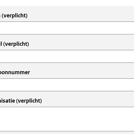
m
(verplicht)
r
l
(verplicht)
foonnummer
isatie
(verplicht)