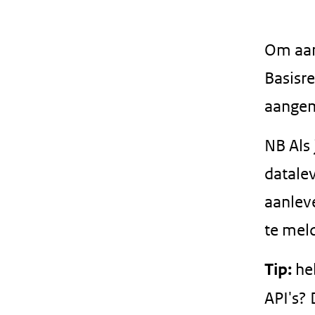
geweigerd.
Om aan
Basisr
aangem
NB Als 
datale
aanleve
te mel
Tip:
he
API's?