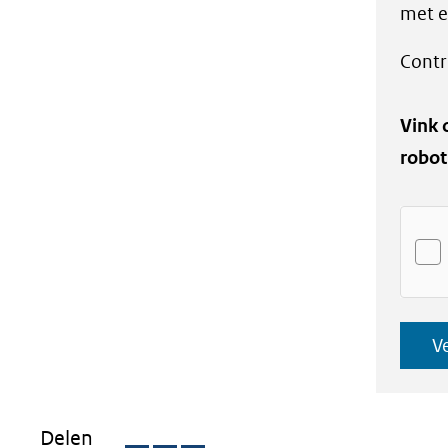
met e
Contr
Vink 
robot
V
Delen