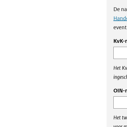
De na
Hande
event
KvK-
Het Kv
ingesc
OIN-n
Het tw
voor m