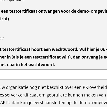
ee
e een testcertificaat ontvangen voor de demo-omgevi
an
icht)
we
ee
et testcertificaat hoort een wachtwoord. Vul hier je 06
r in (als je een testcertificaat wilt), dan ontvang je 
et daarin het wachtwoord.
ouw organisatie nog niet beschikt over een PKIoverheid
ces server certificaat om gebruik te kunnen maken van
API's, dan kun je eerst aansluiten op de demo-omgev