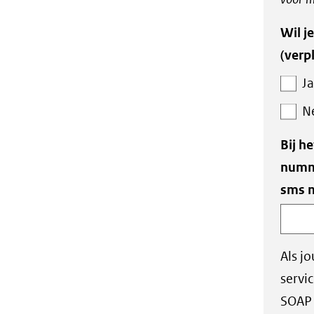
Wil j
(verpl
Ja
N
Bij h
numme
sms m
Als j
servi
SOAP 