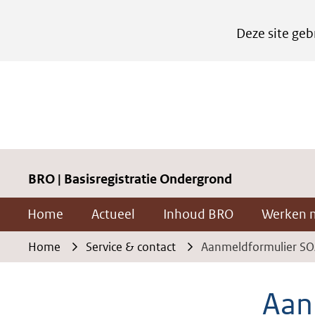
Cookies
Deze site geb
instellen
Hier
kan
het
gebruik
van
cookies
BRO | Basisregistratie Ondergrond
op
Home
Actueel
Inhoud BRO
Werken 
deze
website
Home
Service & contact
Aanmeldformulier SO
worden
toegestaan
Aan
of