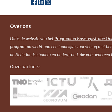
D
D
D
e
e
e
Over ons
l
l
l
e
e
e
Dit is de website van het
Programma Basisregistratie On
n
n
n
programma werkt aan een landelijke voorziening met be
o
o
o
de Nederlandse bodem en ondergrond, die voor iedereen t
p
p
p
F
L
X
Onze partners:
(opent
a
i
in
c
n
nieuw
e
k
venster)
b
e
(verwijst
o
d
naar
o
I