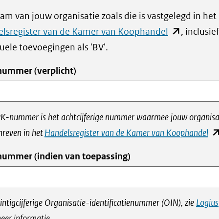
am van jouw organisatie zoals die is vastgelegd in het
(opent
lsregister van de Kamer van Koophandel
, inclusief
in
uele toevoegingen als 'BV'.
nieuw
nummer
(verplicht)
venster)
(verwijst
naar
K-nummer is het achtcijferige nummer waarmee jouw organisat
een
(o
hreven in het
Handelsregister van de Kamer van Koophandel
andere
in
ummer (indien van toepassing)
website)
ni
ve
(v
intigcijferige Organisatie-identificatienummer (OIN), zie
Logius
na
eer informatie.