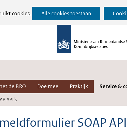
Ga
ruikt cookies.
Alle cookies toestaan
Cooki
naar
de
inhoud
Ministerie van Binnenlandse 
Koninkrijksrelaties
met de BRO
Doe mee
Praktijk
Service & c
AP API's
meldformulier SOAP API