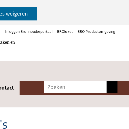
es weigeren
Inloggen Bronhouderportaal
BROloket
BRO Productomgeving
Zaken en
Zoeken
Zoeken
ontact
's