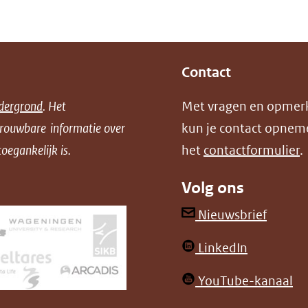
Contact
dergrond
. Het
Met vragen en opmer
trouwbare informatie over
kun je contact opnem
oegankelijk is.
het
contactformulier
.
Volg ons
(opent
Nieuwsbrief
in
(opent
LinkedIn
nieuw
in
venster
(o
YouTube-kanaal
nieuw
(verwij
in