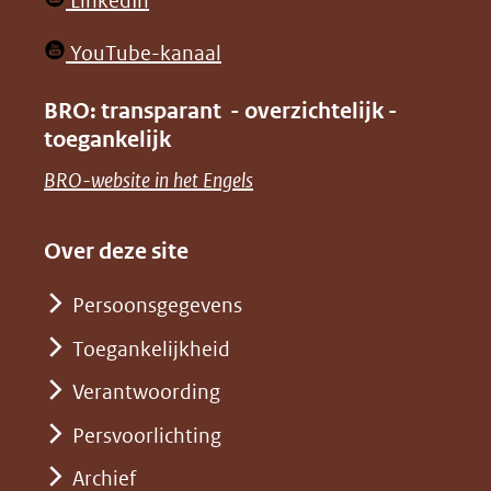
LinkedIn
nieuw
in
venster)
(opent
YouTube-kanaal
nieuw
(verwijst
in
venster)
BRO: transparant - overzichtelijk -
naar
nieuw
toegankelijk
(verwijst
een
venster)
naar
(opent
BRO-website in het Engels
andere
(verwijst
een
in
website)
naar
andere
nieuw
Over deze site
een
website)
venster)
andere
Persoonsgegevens
(verwijst
website)
Toegankelijkheid
naar
een
Verantwoording
andere
Persvoorlichting
website)
Archief