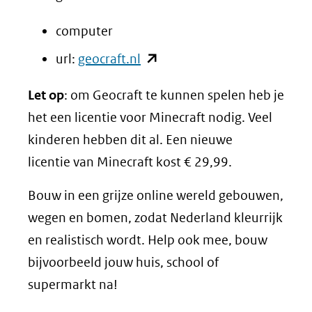
computer
(opent
url:
geocraft.nl
in
Let op
: om Geocraft te kunnen spelen heb je
nieuw
het een licentie voor Minecraft nodig. Veel
venster)
kinderen hebben dit al. Een nieuwe
(verwijst
licentie van Minecraft kost € 29,99.
naar
een
Bouw in een grijze online wereld gebouwen,
andere
wegen en bomen, zodat Nederland kleurrijk
website)
en realistisch wordt. Help ook mee, bouw
bijvoorbeeld jouw huis, school of
supermarkt na!