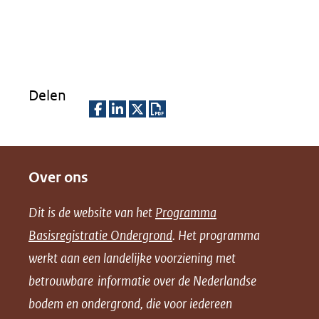
Delen
D
D
D
D
e
e
e
o
Over ons
l
l
l
w
e
e
e
n
Dit is de website van het
Programma
n
n
n
l
Basisregistratie Ondergrond
. Het programma
o
o
o
o
werkt aan een landelijke voorziening met
p
p
p
a
betrouwbare informatie over de Nederlandse
F
L
X
d
bodem en ondergrond, die voor iedereen
(opent
a
i
P