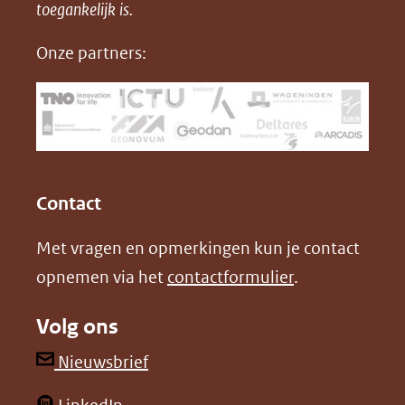
in
toegankelijk is.
c
n
D
nieuw
e
k
F
Onze partners:
venster)
b
e
(verwijst
o
d
naar
o
I
een
k
n
(opent
(opent
andere
in
in
website)
Contact
nieuw
nieuw
Met vragen en opmerkingen kun je contact
venster)
venster)
opnemen via het
contactformulier
.
(verwijst
(verwijst
naar
naar
Volg ons
een
een
andere
andere
(opent
Nieuwsbrief
website)
website)
in
(opent