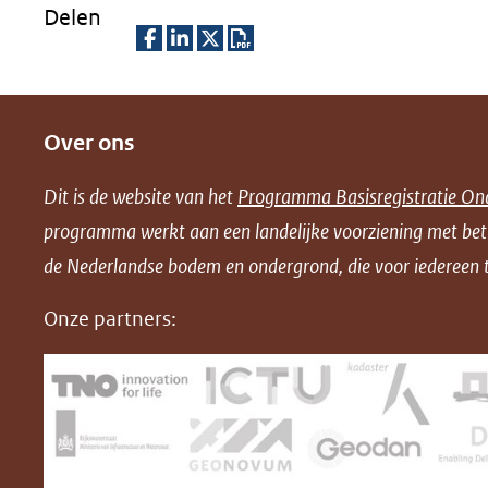
Delen
D
D
D
D
e
e
e
o
Over ons
l
l
l
w
e
e
e
n
Dit is de website van het
Programma Basisregistratie On
n
n
n
l
programma werkt aan een landelijke voorziening met be
o
o
o
o
de Nederlandse bodem en ondergrond, die voor iedereen t
p
p
p
a
F
L
X
d
Onze partners:
(opent
a
i
P
in
c
n
D
nieuw
e
k
F
venster)
b
e
(verwijst
o
d