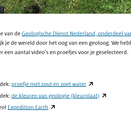
te van de
Geologische Dienst Nederland, onderdeel v
ijk je de wereld door het oog van een geoloog. We he
r een aantal video’s en proefjes voor je geselecteerd.
(opent
dek:
proefje met zout en zoet water
in
(opent
dek:
de kleuren van geologie (kleurplaat)
nieuw
in
(opent
eo!
Expedition Earth
venster)
nieuw
in
(verwijst
venster)
nieuw
naar