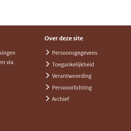
Over deze site
kingen
Persoonsgegevens
en via
Toegankelijkheid
Verantwoording
Persvoorlichting
Archief
)
pent