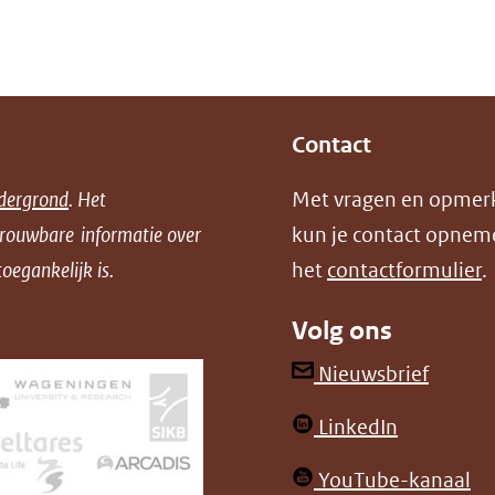
(verwijst
venster)
een
naar
(verwijst
andere
een
naar
website)
andere
een
Contact
website)
andere
website)
dergrond
. Het
Met vragen en opmer
trouwbare informatie over
kun je contact opnem
oegankelijk is.
het
contactformulier
.
Volg ons
(opent
Nieuwsbrief
in
(opent
LinkedIn
nieuw
in
venster
(o
YouTube-kanaal