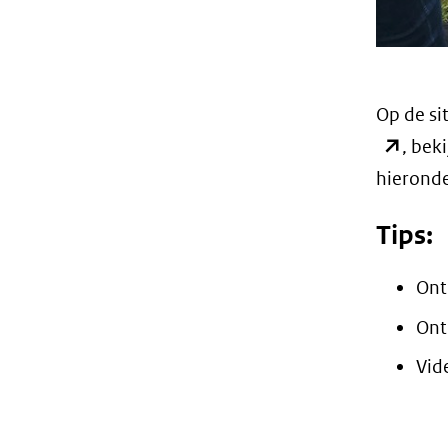
Op de si
, bek
hieronde
Tips:
Ont
Ont
Vid