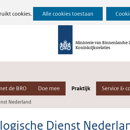
Ga
ruikt cookies.
Alle cookies toestaan
Cooki
naar
de
inhoud
Ministerie van Binnenlandse 
Koninkrijksrelaties
met de BRO
Doe mee
Praktijk
Service & c
enst Nederland
logische Dienst Nederla