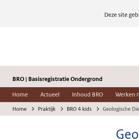
Cookies
Deze site geb
instellen
Hier
kan
het
gebruik
van
cookies
BRO | Basisregistratie Ondergrond
op
Home
Actueel
Inhoud BRO
Werken 
deze
website
Home
Praktijk
BRO 4 kids
Geologische Di
worden
toegestaan
Geo
of