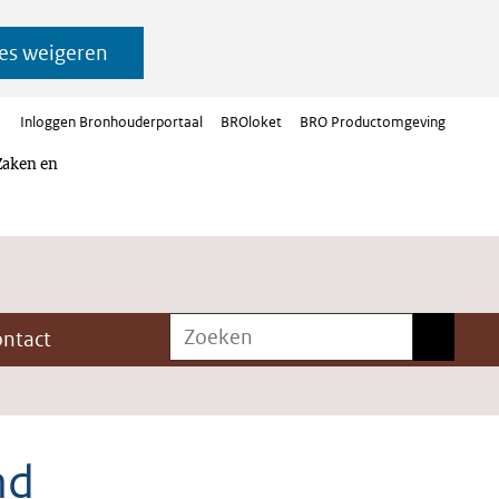
es weigeren
Inloggen Bronhouderportaal
BROloket
BRO Productomgeving
Zaken en
Zoeken
Zoeken
ontact
nd