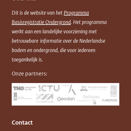
e
e
e
n
Dit is de website van het
Programma
n
n
n
l
Basisregistratie Ondergrond
. Het programma
o
o
o
o
werkt aan een landelijke voorziening met
p
p
p
a
betrouwbare informatie over de Nederlandse
F
L
X
d
bodem en ondergrond, die voor iedereen
(opent
a
i
P
in
toegankelijk is.
c
n
D
nieuw
e
k
F
Onze partners:
venster)
b
e
(verwijst
o
d
naar
o
I
een
k
n
(opent
(opent
andere
in
in
website)
Contact
nieuw
nieuw