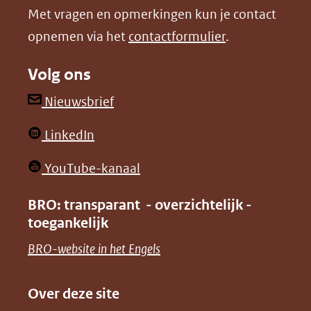
Met vragen en opmerkingen kun je contact
venster)
venster)
opnemen via het
contactformulier
.
(verwijst
(verwijst
naar
naar
Volg ons
een
een
andere
andere
(opent
Nieuwsbrief
website)
website)
in
(opent
LinkedIn
nieuw
in
venster)
(opent
YouTube-kanaal
nieuw
(verwijst
in
venster)
BRO: transparant - overzichtelijk -
naar
nieuw
toegankelijk
(verwijst
een
venster)
naar
(opent
BRO-website in het Engels
andere
(verwijst
een
in
website)
naar
andere
nieuw
Over deze site
een