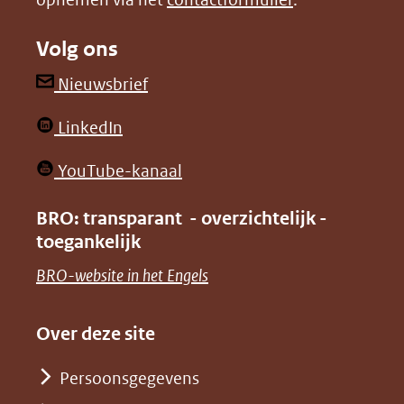
(verwijst
(verwijst
naar
naar
Volg ons
een
een
andere
andere
(opent
Nieuwsbrief
website)
website)
in
(opent
LinkedIn
nieuw
in
venster)
(opent
YouTube-kanaal
nieuw
(verwijst
in
venster)
BRO: transparant - overzichtelijk -
naar
nieuw
toegankelijk
(verwijst
een
venster)
naar
(opent
BRO-website in het Engels
andere
(verwijst
een
in
website)
naar
andere
nieuw
Over deze site
een
website)
venster)
andere
Persoonsgegevens
(verwijst
website)