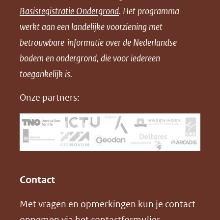
n
n
n
l
Basisregistratie Ondergrond
. Het programma
o
o
o
o
werkt aan een landelijke voorziening met
p
p
p
a
betrouwbare informatie over de Nederlandse
F
L
X
d
bodem en ondergrond, die voor iedereen
(opent
a
i
P
in
toegankelijk is.
c
n
D
nieuw
e
k
F
Onze partners:
venster)
b
e
(verwijst
o
d
naar
o
I
een
k
n
(opent
(opent
andere
in
in
website)
Contact
nieuw
nieuw
Met vragen en opmerkingen kun je contact
venster)
venster)
opnemen via het
contactformulier
.