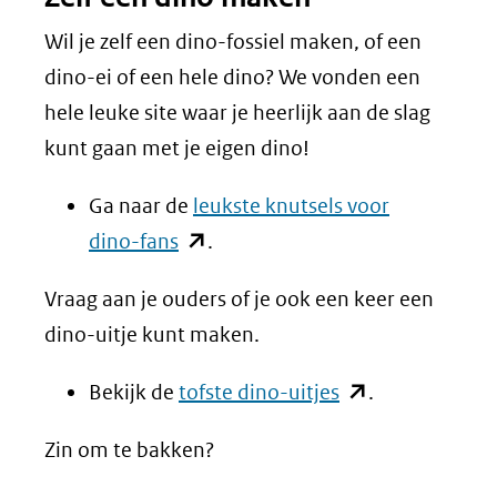
Wil je zelf een dino-fossiel maken, of een
dino-ei of een hele dino? We vonden een
hele leuke site waar je heerlijk aan de slag
kunt gaan met je eigen dino!
Ga naar de
leukste knutsels voor
(opent
dino-fans
.
in
Vraag aan je ouders of je ook een keer een
nieuw
dino-uitje kunt maken.
venster)
(verwijst
(opent
Bekijk de
tofste dino-uitjes
.
naar
in
Zin om te bakken?
een
nieuw
andere