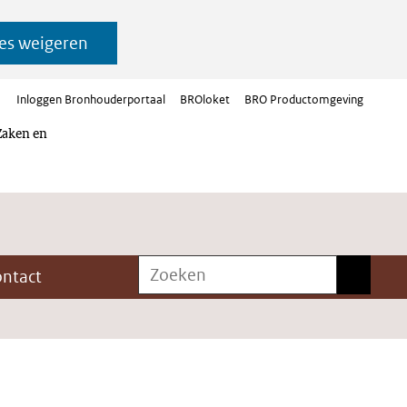
es weigeren
Inloggen Bronhouderportaal
BROloket
BRO Productomgeving
Zaken en
Zoeken
Zoeken
ontact