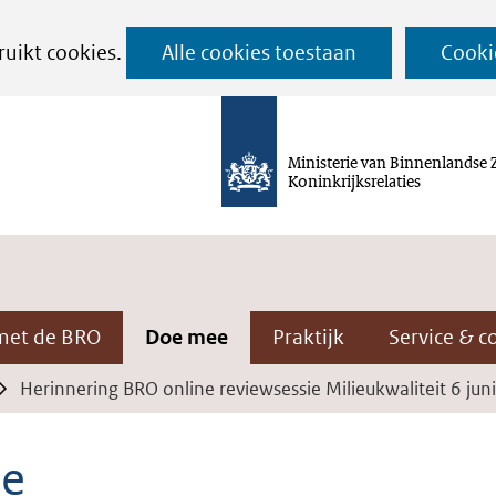
Ga
ruikt cookies.
Alle cookies toestaan
Cooki
naar
de
inhoud
Ministerie van Binnenlandse 
Koninkrijksrelaties
met de BRO
Doe mee
Praktijk
Service & c
Herinnering BRO online reviewsessie Milieukwaliteit 6 juni
ne