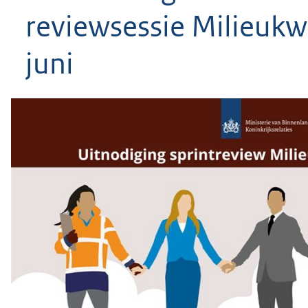
geweigerd.
reviewsessie Milieukwa
juni