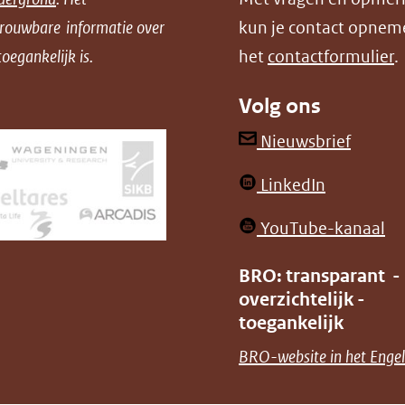
trouwbare informatie over
kun je contact opnem
oegankelijk is.
het
contactformulier
.
Volg ons
(opent
Nieuwsbrief
in
(opent
LinkedIn
nieuw
in
venster
(o
YouTube-kanaal
nieuw
(verwij
in
venster)
BRO: transparant -
naar
ni
overzichtelijk -
(verwijst
een
ve
toegankelijk
naar
andere
(v
BRO-website in het Engel
een
websit
na
andere
ee