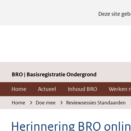
Cookies
Deze site geb
instellen
Hier
kan
het
gebruik
van
cookies
BRO | Basisregistratie Ondergrond
op
Home
Actueel
Inhoud BRO
Werken 
deze
website
Home
Doe mee
Reviewsessies Standaarden
worden
toegestaan
Herinnering BRO onli
of