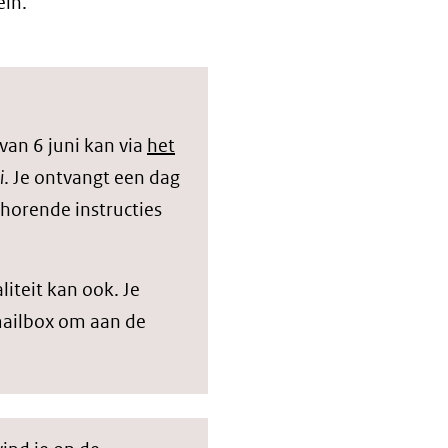
ein.
van 6 juni kan via
het
i
. Je ontvangt een dag
horende instructies
iteit kan ook. Je
 mailbox om aan de