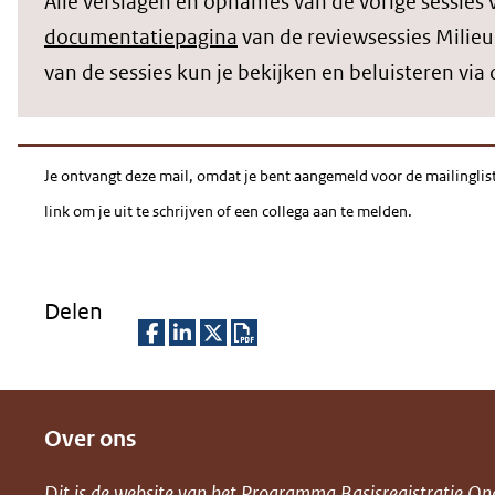
Alle verslagen en opnames van de vorige sessies 
documentatiepagina
van de reviewsessies Milie
van de sessies kun je bekijken en beluisteren via
Je ontvangt deze mail, omdat je bent aangemeld voor de mailinglis
link om je uit te schrijven of een collega aan te melden.
Delen
D
D
D
D
e
e
e
o
Over ons
l
l
l
w
e
e
e
n
Dit is de website van het
Programma Basisregistratie On