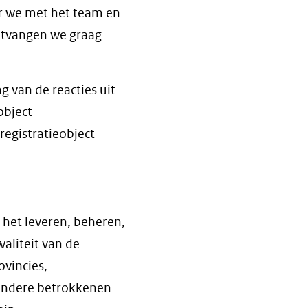
ar we met het team en
ntvangen we graag
g van de reacties uit
object
egistratieobject
j het leveren, beheren,
aliteit van de
vincies,
 andere betrokkenen