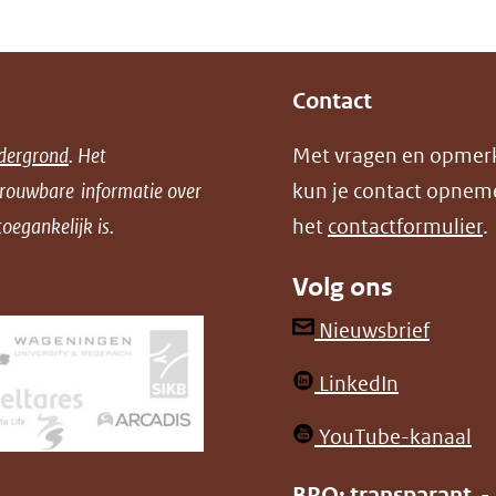
Contact
dergrond
. Het
Met vragen en opmer
trouwbare informatie over
kun je contact opnem
oegankelijk is.
het
contactformulier
.
Volg ons
(opent
Nieuwsbrief
in
(opent
LinkedIn
nieuw
in
venster
(o
YouTube-kanaal
nieuw
(verwij
in
venster)
BRO: transparant -