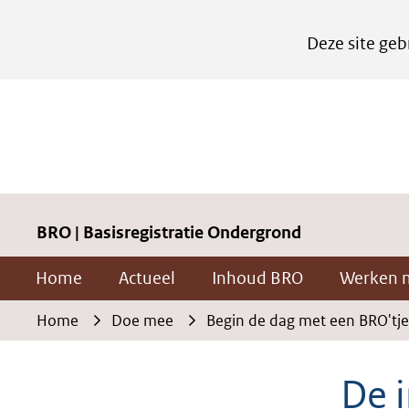
Cookies
Deze site geb
instellen
Hier
kan
het
gebruik
van
cookies
BRO | Basisregistratie Ondergrond
op
Home
Actueel
Inhoud BRO
Werken 
deze
website
Home
Doe mee
Begin de dag met een BRO'tje
worden
toegestaan
De 
of