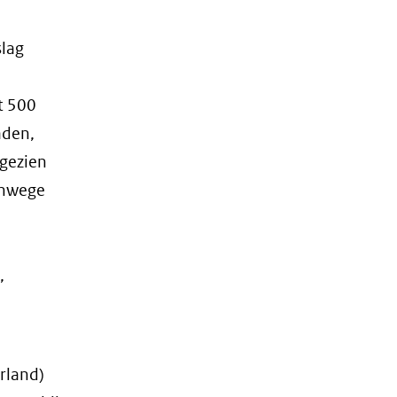
slag
t 500
aden,
 gezien
Vanwege
,
rland)