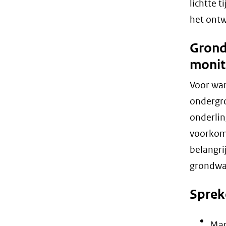
lichtte 
het ont
Grond
monit
Voor wa
ondergr
onderlin
voorkome
belangri
grondwat
Sprek
Mar