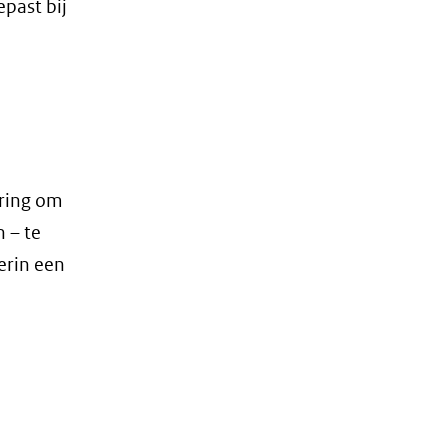
past bij
ring om
 – te
erin een