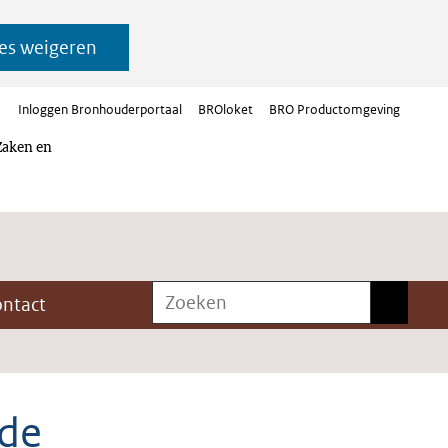
es weigeren
Inloggen Bronhouderportaal
BROloket
BRO Productomgeving
Zaken en
Zoeken
Zoeken
ontact
 de