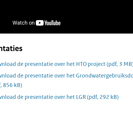
ntaties
nload de presentatie over het HTO project
(pdf, 3 MB
nload de presentatie over het Grondwatergebruiksd
f, 856 kB)
nload de presentatie over het LGR
(pdf, 292 kB)