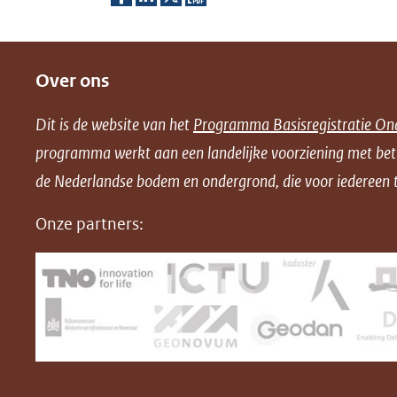
D
D
D
D
e
e
e
o
Over ons
l
l
l
w
e
e
e
n
Dit is de website van het
Programma Basisregistratie On
n
n
n
l
programma werkt aan een landelijke voorziening met be
o
o
o
o
de Nederlandse bodem en ondergrond, die voor iedereen t
p
p
p
a
F
L
X
d
Onze partners:
(opent
a
i
P
in
c
n
D
nieuw
e
k
F
venster)
b
e
(verwijst
o
d
naar
o
I