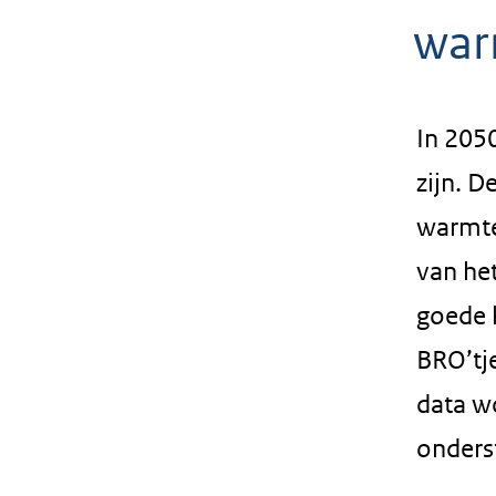
geweigerd.
war
In 205
zijn. 
warmte
van het
goede 
BRO’tj
data w
onders