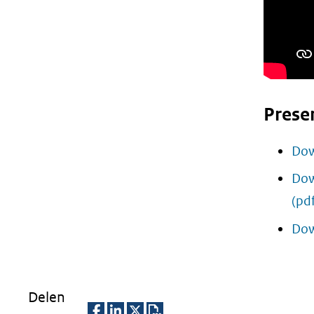
Prese
Dow
Dow
(pd
Dow
Delen