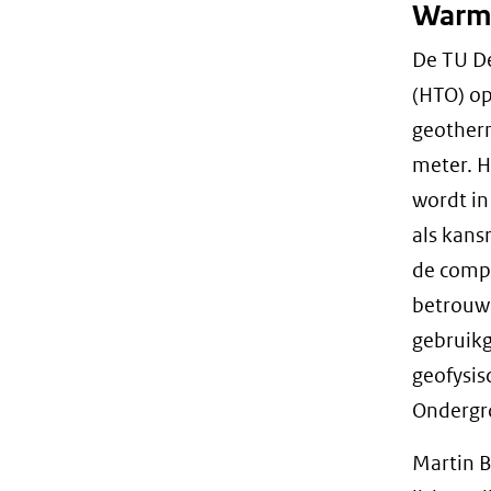
Warmt
De TU De
(HTO) op
geotherm
meter. H
wordt in
als kans
de compl
betrouwb
gebruikg
geofysis
Ondergr
Martin B