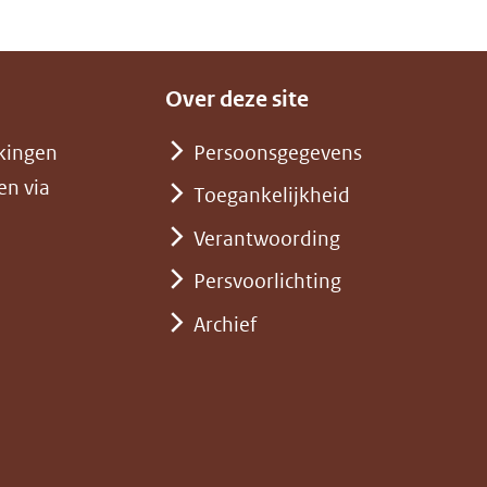
Over deze site
kingen
Persoonsgegevens
en via
Toegankelijkheid
Verantwoording
Persvoorlichting
Archief
)
pent
st