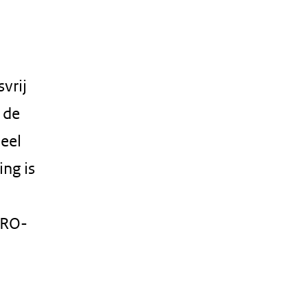
vrij
 de
eel
ing is
BRO-