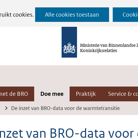
Ga
ruikt cookies.
Alle cookies toestaan
Cooki
naar
de
inhoud
Ministerie van Binnenlandse 
Koninkrijksrelaties
met de BRO
Doe mee
Praktijk
Service & c
De inzet van BRO-data voor de warmtetransitie
inzet van BRO-data voor