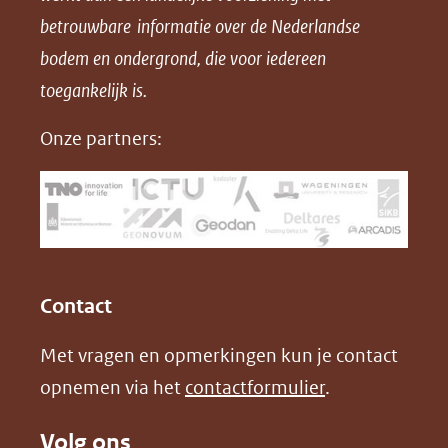
p
p
p
a
betrouwbare informatie over de Nederlandse
F
L
X
d
bodem en ondergrond, die voor iedereen
(opent
a
i
P
in
toegankelijk is.
c
n
D
nieuw
e
k
F
Onze partners:
venster)
b
e
(verwijst
o
d
naar
o
I
een
k
n
(opent
(opent
andere
in
in
website)
Contact
nieuw
nieuw
Met vragen en opmerkingen kun je contact
venster)
venster)
opnemen via het
contactformulier
.
(verwijst
(verwijst
naar
naar
Volg ons