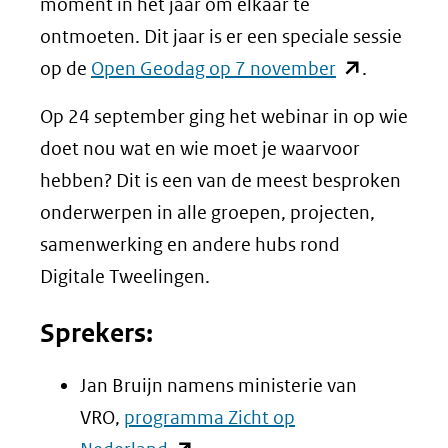
moment in het jaar om elkaar te
ontmoeten. Dit jaar is er een speciale sessie
(opent
op de
Open Geodag op 7 november
.
in
Op 24 september ging het webinar in op wie
nieuw
doet nou wat en wie moet je waarvoor
venster)
hebben? Dit is een van de meest besproken
(verwijst
onderwerpen in alle groepen, projecten,
naar
samenwerking en andere hubs rond
een
Digitale Tweelingen.
andere
website)
Sprekers:
Jan Bruijn namens ministerie van
VRO,
programma Zicht op