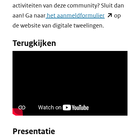
naar
activiteiten van deze community? Sluit dan
website)
een
(opent
aan! Ga naar
het aanmeldformulier
op
andere
in
de website van digitale tweelingen.
website)
nieuw
Terugkijken
venster)
(verwijst
naar
een
andere
website)
Presentatie