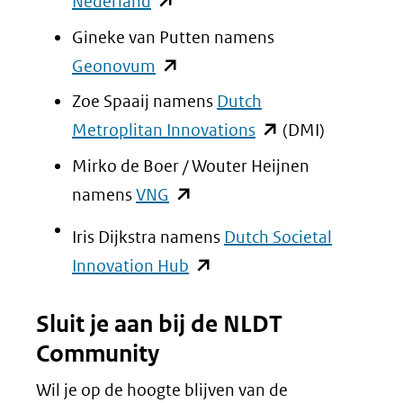
(opent
Nederland
in
Gineke van Putten namens
nieuw
(opent
Geonovum
venster)
in
Zoe Spaaij namens
Dutch
(verwijst
nieuw
(opent
Metroplitan Innovations
(DMI)
naar
venster)
in
Mirko de Boer / Wouter Heijnen
een
(verwijst
nieuw
(opent
namens
VNG
andere
naar
venster)
in
website)
Iris Dijkstra namens
Dutch Societal
een
(verwijst
nieuw
(opent
Innovation Hub
andere
naar
venster)
in
website)
een
(verwijst
Sluit je aan bij de NLDT
nieuw
andere
naar
Community
venster)
website)
een
(verwijst
Wil je op de hoogte blijven van de
andere