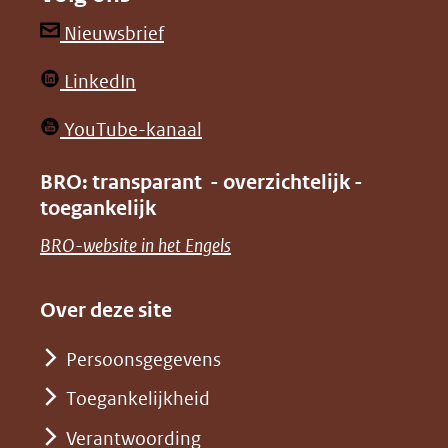
een
een
andere
andere
(opent
Nieuwsbrief
website)
website)
in
(opent
LinkedIn
nieuw
in
venster)
(opent
YouTube-kanaal
nieuw
(verwijst
in
venster)
BRO: transparant - overzichtelijk -
naar
nieuw
toegankelijk
(verwijst
een
venster)
naar
(opent
BRO-website in het Engels
andere
(verwijst
een
in
website)
naar
andere
nieuw
Over deze site
een
website)
venster)
andere
Persoonsgegevens
(verwijst
website)
Toegankelijkheid
naar
een
Verantwoording