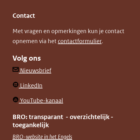
(opent
(opent
andere
in
in
website)
Contact
nieuw
nieuw
Met vragen en opmerkingen kun je contact
venster)
venster)
opnemen via het
contactformulier
.
(verwijst
(verwijst
naar
naar
Volg ons
een
een
andere
andere
(opent
Nieuwsbrief
website)
website)
in
(opent
LinkedIn
nieuw
in
venster)
(opent
YouTube-kanaal
nieuw
(verwijst
in
venster)
BRO: transparant - overzichtelijk -
naar
nieuw
toegankelijk
(verwijst
een
venster)
naar
(opent
BRO-website in het Engels