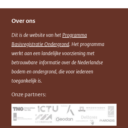
D
D
D
D
e
e
e
o
Over ons
l
l
l
w
e
e
e
n
Dit is de website van het
Programma
n
n
n
l
Basisregistratie Ondergrond
. Het programma
o
o
o
o
werkt aan een landelijke voorziening met
p
p
p
a
betrouwbare informatie over de Nederlandse
F
L
X
d
bodem en ondergrond, die voor iedereen
(opent
a
i
P
in
toegankelijk is.
c
n
D
nieuw
e
k
F
Onze partners:
venster)
b
e
(verwijst
o
d
naar
o
I
een
k
n