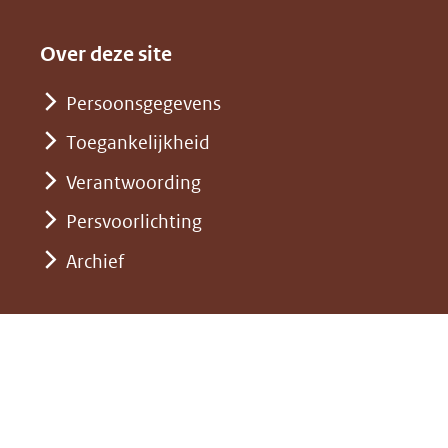
andere
(verwijst
een
in
website)
naar
andere
nieuw
Over deze site
een
website)
venster)
andere
Persoonsgegevens
(verwijst
website)
Toegankelijkheid
naar
een
Verantwoording
andere
Persvoorlichting
website)
Archief