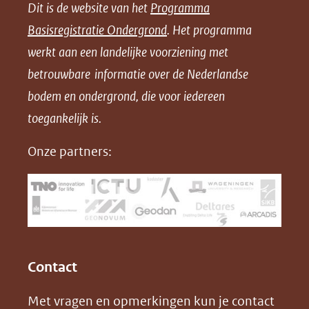
Dit is de website van het
Programma
n
n
n
l
Basisregistratie Ondergrond
. Het programma
o
o
o
o
werkt aan een landelijke voorziening met
p
p
p
a
betrouwbare informatie over de Nederlandse
F
L
X
d
bodem en ondergrond, die voor iedereen
(opent
a
i
P
in
toegankelijk is.
c
n
D
nieuw
e
k
F
Onze partners:
venster)
b
e
(verwijst
o
d
naar
o
I
een
k
n
(opent
(opent
andere
in
in
website)
Contact
nieuw
nieuw
Met vragen en opmerkingen kun je contact
venster)
venster)