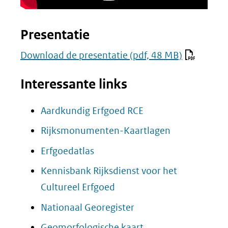
Presentatie
Download de presentatie
(pdf, 48 MB)
Interessante links
(opent
Aardkundig Erfgoed RCE
in
(opent
Rijksmonumenten-Kaartlagen
nieuw
in
(opent
Erfgoedatlas
venster)
nieuw
in
Kennisbank Rijksdienst voor het
(verwijst
venster)
nieuw
(opent
Cultureel Erfgoed
naar
(verwijst
venster)
in
(opent
Nationaal Georegister
een
naar
(verwijst
nieuw
in
andere
(opent
Geomorfologische kaart
een