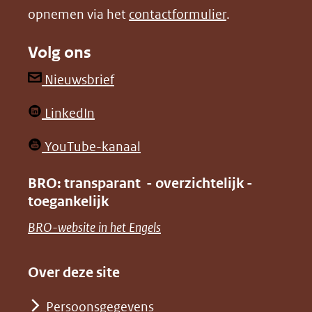
opnemen via het
contactformulier
.
(verwijst
(verwijst
naar
naar
Volg ons
een
een
andere
andere
(opent
Nieuwsbrief
website)
website)
in
(opent
LinkedIn
nieuw
in
venster)
(opent
YouTube-kanaal
nieuw
(verwijst
in
venster)
BRO: transparant - overzichtelijk -
naar
nieuw
toegankelijk
(verwijst
een
venster)
naar
(opent
BRO-website in het Engels
andere
(verwijst
een
in
website)
naar
andere
nieuw
Over deze site
een
website)
venster)
andere
Persoonsgegevens