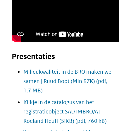
Presentaties
Milieukwaliteit in de BRO maken we
samen | Ruud Boot (Min BZK)
(pdf,
1.7 MB)
Kijkje in de catalogus van het
registratieobject SAD IMBRO/A |
Roeland Heuff (SIKB)
(pdf, 760 kB)