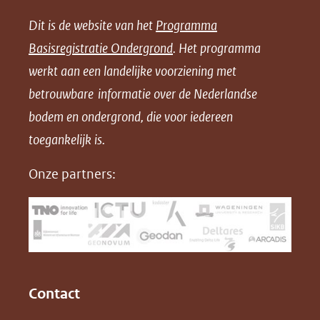
e
e
e
n
Dit is de website van het
Programma
n
n
n
l
Basisregistratie Ondergrond
. Het programma
o
o
o
o
werkt aan een landelijke voorziening met
p
p
p
a
betrouwbare informatie over de Nederlandse
F
L
X
d
bodem en ondergrond, die voor iedereen
(opent
a
i
P
in
toegankelijk is.
c
n
D
nieuw
e
k
F
Onze partners:
venster)
b
e
(verwijst
o
d
naar
o
I
een
k
n
(opent
(opent
andere
in
in
website)
Contact
nieuw
nieuw