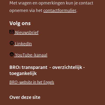
Met vragen en opmerkingen kun je contact
venster)
venster)
opnemen via het
contactformulier
.
(verwijst
(verwijst
naar
naar
Volg ons
een
een
andere
andere
(opent
Nieuwsbrief
website)
website)
in
(opent
LinkedIn
nieuw
in
venster)
(opent
YouTube-kanaal
nieuw
(verwijst
in
venster)
BRO: transparant - overzichtelijk -
naar
nieuw
toegankelijk
(verwijst
een
venster)
naar
(opent
BRO-website in het Engels
andere
(verwijst
een
in
website)
naar
andere
nieuw
Over deze site
een
website)
venster)