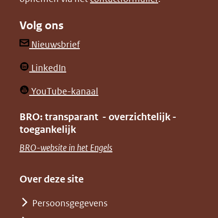
naar
naar
Volg ons
een
een
andere
andere
(opent
Nieuwsbrief
website)
website)
in
(opent
LinkedIn
nieuw
in
venster)
(opent
YouTube-kanaal
nieuw
(verwijst
in
venster)
BRO: transparant - overzichtelijk -
naar
nieuw
toegankelijk
(verwijst
een
venster)
naar
(opent
BRO-website in het Engels
andere
(verwijst
een
in
website)
naar
andere
nieuw
Over deze site
een
website)
venster)
andere
Persoonsgegevens
(verwijst
website)