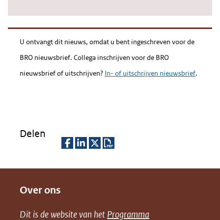
U ontvangt dit nieuws, omdat u bent ingeschreven voor de
BRO nieuwsbrief. Collega inschrijven voor de BRO
nieuwsbrief of uitschrijven?
In- of uitschrijven nieuwsbrief
.
Delen
D
D
D
D
e
e
e
o
Over ons
l
l
l
w
e
e
e
n
Dit is de website van het
Programma
n
n
n
l