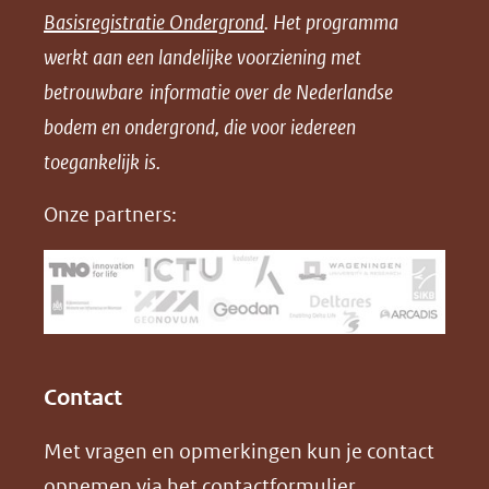
Basisregistratie Ondergrond
. Het programma
o
o
o
o
werkt aan een landelijke voorziening met
p
p
p
a
betrouwbare informatie over de Nederlandse
F
L
X
d
bodem en ondergrond, die voor iedereen
(opent
a
i
P
in
toegankelijk is.
c
n
D
nieuw
e
k
F
Onze partners:
venster)
b
e
(verwijst
o
d
naar
o
I
een
k
n
(opent
(opent
andere
in
in
website)
Contact
nieuw
nieuw
Met vragen en opmerkingen kun je contact
venster)
venster)
opnemen via het
contactformulier
.
(verwijst
(verwijst