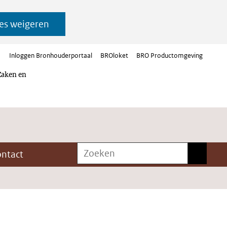
es weigeren
Inloggen Bronhouderportaal
BROloket
BRO Productomgeving
Zaken en
Zoeken
Zoeken
ontact