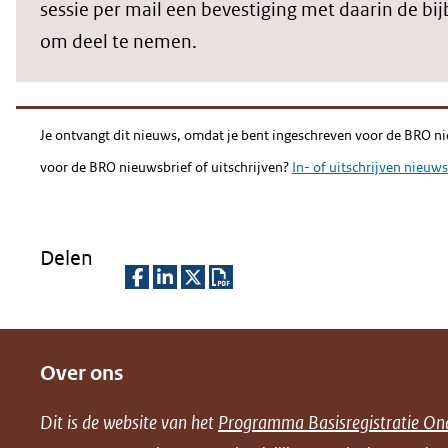
sessie per mail een bevestiging met daarin de bi
om deel te nemen.
Je ontvangt dit nieuws, omdat je bent ingeschreven voor de BRO ni
voor de BRO nieuwsbrief of uitschrijven?
In- of uitschrijven nieuws
Delen
D
D
D
D
e
e
e
o
Over ons
l
l
l
w
e
e
e
n
Dit is de website van het
Programma Basisregistratie On
n
n
n
l