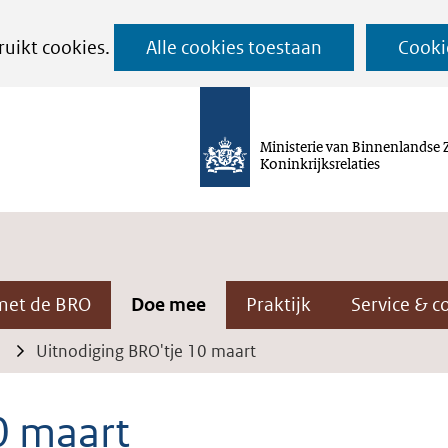
Ga
ruikt cookies.
Alle cookies toestaan
Cooki
naar
de
inhoud
Ministerie van Binnenlandse 
Koninkrijksrelaties
met de BRO
Doe mee
Praktijk
Service & c
Uitnodiging BRO'tje 10 maart
0 maart