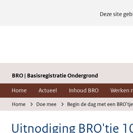
Cookies
Deze site geb
instellen
Hier
kan
het
gebruik
van
cookies
BRO | Basisregistratie Ondergrond
op
Home
Actueel
Inhoud BRO
Werken 
deze
website
Home
Doe mee
Begin de dag met een BRO'tje
worden
toegestaan
Uitnodiging BRO'tje 1
of