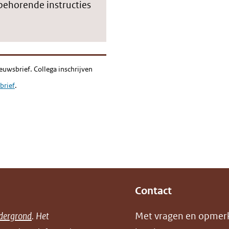
jbehorende instructies
euwsbrief. Collega inschrijven
brief
.
Contact
dergrond
. Het
Met vragen en opmer