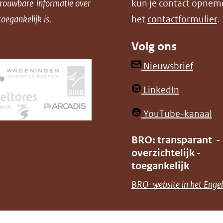
trouwbare informatie over
kun je contact opnem
oegankelijk is.
het
contactformulier
.
Volg ons
(opent
Nieuwsbrief
in
(opent
LinkedIn
nieuw
in
venster
(o
YouTube-kanaal
nieuw
(verwij
in
venster)
BRO: transparant -
naar
ni
overzichtelijk -
(verwijst
een
ve
toegankelijk
naar
andere
(v
BRO-website in het Engel
een
websit
na
andere
ee
website)