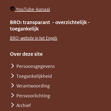
nieuw
in
venster)
(opent
YouTube-kanaal
nieuw
(verwijst
in
venster)
BRO: transparant - overzichtelijk -
naar
nieuw
toegankelijk
(verwijst
een
venster)
naar
(opent
BRO-website in het Engels
andere
(verwijst
een
in
website)
naar
andere
nieuw
Over deze site
een
website)
venster)
andere
Persoonsgegevens
(verwijst
website)
Toegankelijkheid
naar
een
Verantwoording
andere
Persvoorlichting
website)
Archief