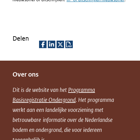
Delen
D
D
D
D
e
e
e
o
Over ons
l
l
l
w
e
e
e
n
Dit is de website van het
Programma
n
n
n
l
Basisregistratie Ondergrond
. Het programma
o
o
o
o
werkt aan een landelijke voorziening met
p
p
p
a
betrouwbare informatie over de Nederlandse
F
L
X
d
bodem en ondergrond, die voor iedereen
(opent
a
i
P
in
toegankelijk is.
c
n
D