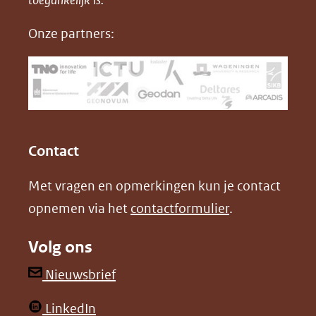
nieuw
e
k
F
Onze partners:
venster)
b
e
(verwijst
o
d
naar
o
I
een
k
n
(opent
(opent
andere
in
in
website)
Contact
nieuw
nieuw
Met vragen en opmerkingen kun je contact
venster)
venster)
opnemen via het
contactformulier
.
(verwijst
(verwijst
naar
naar
Volg ons
een
een
andere
andere
(opent
Nieuwsbrief
website)
website)
in
(opent
LinkedIn