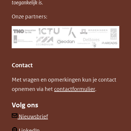
in
toegankelijk is.
c
n
D
nieuw
e
k
F
Onze partners:
venster)
b
e
(verwijst
o
d
naar
o
I
een
k
n
(opent
(opent
andere
in
in
website)
Contact
nieuw
nieuw
Met vragen en opmerkingen kun je contact
venster)
venster)
opnemen via het
contactformulier
.
(verwijst
(verwijst
naar
naar
Volg ons
een
een
andere
andere
(opent
Nieuwsbrief
website)
website)
in
(opent
LinkedIn