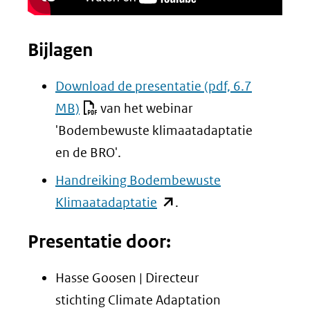
website)
Bijlagen
Download de presentatie
(pdf, 6.7
MB)
van het webinar
'Bodembewuste klimaatadaptatie
en de BRO'.
Handreiking Bodembewuste
(opent
Klimaatadaptatie
.
in
Presentatie door:
nieuw
venster)
Hasse Goosen | Directeur
(verwijst
stichting Climate Adaptation