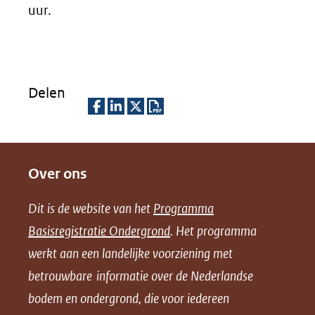
uur.
Delen
D
D
D
D
e
e
e
o
Over ons
l
l
l
w
e
e
e
n
Dit is de website van het
Programma
n
n
n
l
Basisregistratie Ondergrond
. Het programma
o
o
o
o
werkt aan een landelijke voorziening met
p
p
p
a
betrouwbare informatie over de Nederlandse
F
L
X
d
bodem en ondergrond, die voor iedereen
(opent
a
i
P