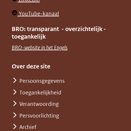
nieuw
in
venster)
(opent
YouTube-kanaal
nieuw
(verwijst
in
venster)
BRO: transparant - overzichtelijk -
naar
nieuw
toegankelijk
(verwijst
een
venster)
naar
(opent
BRO-website in het Engels
andere
(verwijst
een
in
website)
naar
andere
nieuw
Over deze site
een
website)
venster)
andere
Persoonsgegevens
(verwijst
website)
Toegankelijkheid
naar
een
Verantwoording
andere
Persvoorlichting
website)
Archief