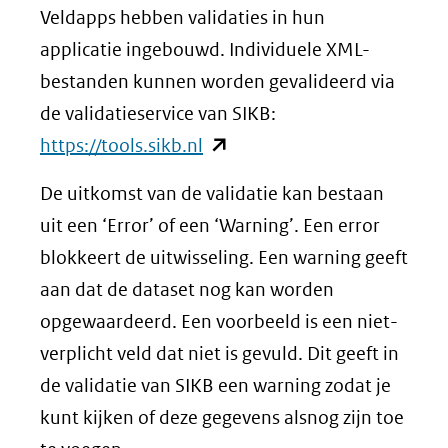
Veldapps hebben validaties in hun
applicatie ingebouwd. Individuele XML-
bestanden kunnen worden gevalideerd via
de validatieservice van SIKB:
(opent
https://tools.sikb.nl
in
De uitkomst van de validatie kan bestaan
nieuw
uit een ‘Error’ of een ‘Warning’. Een error
venster)
blokkeert de uitwisseling. Een warning geeft
(verwijst
aan dat de dataset nog kan worden
naar
opgewaardeerd. Een voorbeeld is een niet-
een
verplicht veld dat niet is gevuld. Dit geeft in
andere
de validatie van SIKB een warning zodat je
website)
kunt kijken of deze gegevens alsnog zijn toe