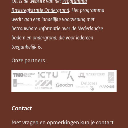
Dit is de website van het
Programma
n
n
n
l
Basisregistratie Ondergrond
. Het programma
o
o
o
o
werkt aan een landelijke voorziening met
p
p
p
a
betrouwbare informatie over de Nederlandse
F
L
X
d
bodem en ondergrond, die voor iedereen
(opent
a
i
P
in
toegankelijk is.
c
n
D
nieuw
e
k
F
Onze partners:
venster)
b
e
(verwijst
o
d
naar
o
I
een
k
n
(opent
(opent
andere
in
in
website)
Contact
nieuw
nieuw
Met vragen en opmerkingen kun je contact
venster)
venster)