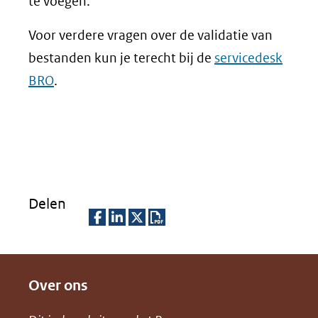
te voegen.
Voor verdere vragen over de validatie van
bestanden kun je terecht bij de
servicedesk
BRO
.
Delen
D
D
D
D
e
e
e
o
Over ons
l
l
l
w
e
e
e
n