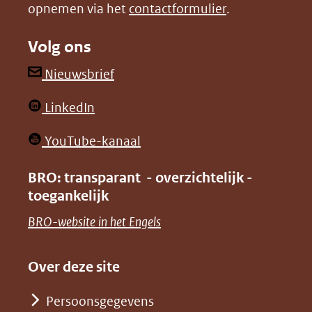
opnemen via het
contactformulier
.
(verwijst
(verwijst
naar
naar
Volg ons
een
een
andere
andere
(opent
Nieuwsbrief
website)
website)
in
(opent
LinkedIn
nieuw
in
venster)
(opent
YouTube-kanaal
nieuw
(verwijst
in
venster)
BRO: transparant - overzichtelijk -
naar
nieuw
toegankelijk
(verwijst
een
venster)
naar
(opent
BRO-website in het Engels
andere
(verwijst
een
in
website)
naar
andere
nieuw
Over deze site
een
website)
venster)
andere
Persoonsgegevens
(verwijst