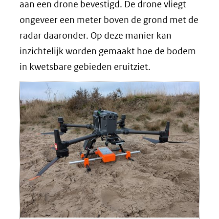
in
aan een drone bevestigd. De drone vliegt
nieuw
ongeveer een meter boven de grond met de
venster)
radar daaronder. Op deze manier kan
(verwijst
inzichtelijk worden gemaakt hoe de bodem
naar
in kwetsbare gebieden eruitziet.
een
andere
website)