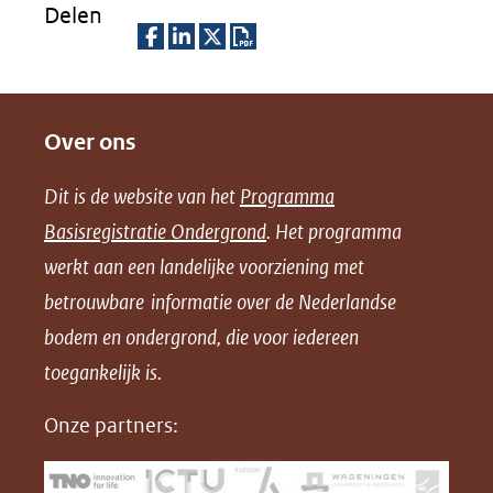
Delen
een
andere
D
D
D
D
website)
e
e
e
o
Over ons
l
l
l
w
e
e
e
n
Dit is de website van het
Programma
n
n
n
l
Basisregistratie Ondergrond
. Het programma
o
o
o
o
werkt aan een landelijke voorziening met
p
p
p
a
betrouwbare informatie over de Nederlandse
F
L
X
d
bodem en ondergrond, die voor iedereen
(opent
a
i
P
in
toegankelijk is.
c
n
D
nieuw
e
k
F
Onze partners:
venster)
b
e
(verwijst
o
d