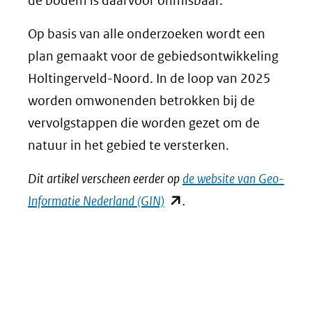
de bodem is daarvoor onmisbaar.
Op basis van alle onderzoeken wordt een
plan gemaakt voor de gebiedsontwikkeling
Holtingerveld-Noord. In de loop van 2025
worden omwonenden betrokken bij de
vervolgstappen die worden gezet om de
natuur in het gebied te versterken.
Dit artikel verscheen eerder op
de website van Geo-
(opent
Informatie Nederland (GIN)
.
in
nieuw
venster)
(verwijst
naar