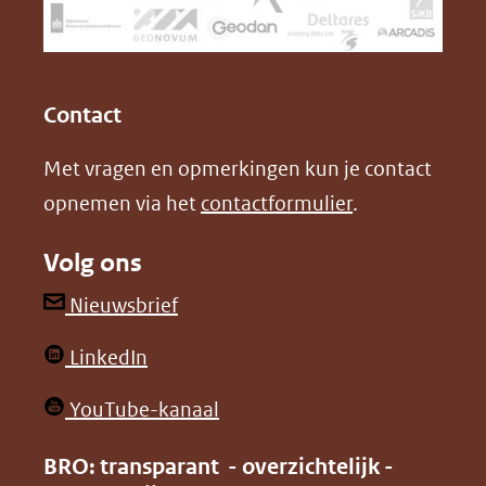
naar
o
I
een
k
n
(opent
(opent
andere
in
in
website)
Contact
nieuw
nieuw
Met vragen en opmerkingen kun je contact
venster)
venster)
opnemen via het
contactformulier
.
(verwijst
(verwijst
naar
naar
Volg ons
een
een
andere
andere
(opent
Nieuwsbrief
website)
website)
in
(opent
LinkedIn
nieuw
in
venster)
(opent
YouTube-kanaal
nieuw
(verwijst
in
venster)
BRO: transparant - overzichtelijk -
naar
nieuw