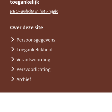
toegankelijk
(verwijst
een
venster)
naar
(opent
BRO-website in het Engels
andere
(verwijst
een
in
website)
naar
andere
nieuw
Over deze site
een
website)
venster)
andere
Persoonsgegevens
(verwijst
website)
Toegankelijkheid
naar
een
Verantwoording
andere
Persvoorlichting
website)
Archief