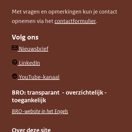
nieuw
nieuw
Met vragen en opmerkingen kun je contact
venster)
venster)
opnemen via het
contactformulier
.
(verwijst
(verwijst
naar
naar
Volg ons
een
een
andere
andere
(opent
Nieuwsbrief
website)
website)
in
(opent
LinkedIn
nieuw
in
venster)
(opent
YouTube-kanaal
nieuw
(verwijst
in
venster)
BRO: transparant - overzichtelijk -
naar
nieuw
toegankelijk
(verwijst
een
venster)
naar
(opent
BRO-website in het Engels
andere
(verwijst
een
in
website)
naar
andere
nieuw
Over deze site