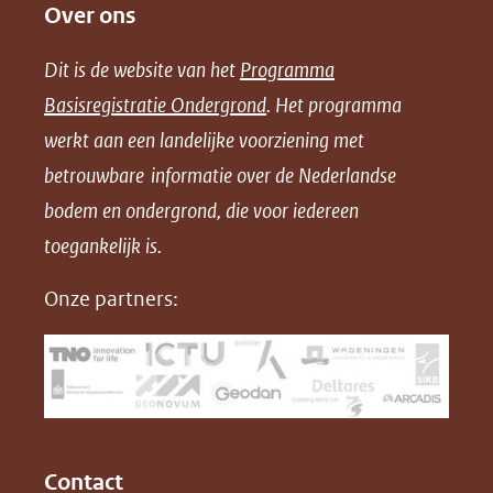
Over ons
l
l
l
w
e
e
e
n
Dit is de website van het
Programma
n
n
n
l
Basisregistratie Ondergrond
. Het programma
o
o
o
o
werkt aan een landelijke voorziening met
p
p
p
a
betrouwbare informatie over de Nederlandse
F
L
X
d
bodem en ondergrond, die voor iedereen
(opent
a
i
P
in
toegankelijk is.
c
n
D
nieuw
e
k
F
Onze partners:
venster)
b
e
(verwijst
o
d
naar
o
I
een
k
n
(opent
(opent
andere
in
in
website)
Contact