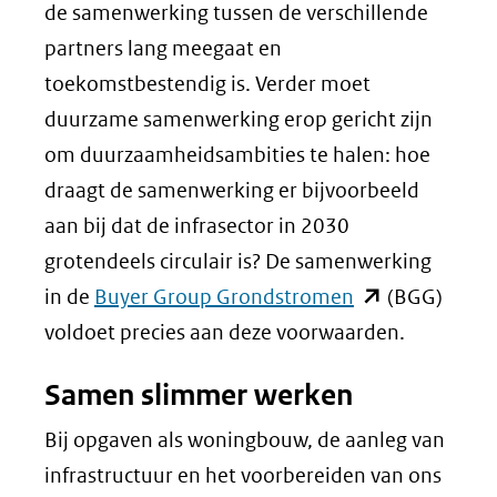
de samenwerking tussen de verschillende
partners lang meegaat en
toekomstbestendig is. Verder moet
duurzame samenwerking erop gericht zijn
om duurzaamheidsambities te halen: hoe
draagt de samenwerking er bijvoorbeeld
aan bij dat de infrasector in 2030
grotendeels circulair is? De samenwerking
(opent
in de
Buyer Group Grondstromen
(BGG)
in
voldoet precies aan deze voorwaarden.
nieuw
Samen slimmer werken
venster)
(verwijst
Bij opgaven als woningbouw, de aanleg van
naar
infrastructuur en het voorbereiden van ons