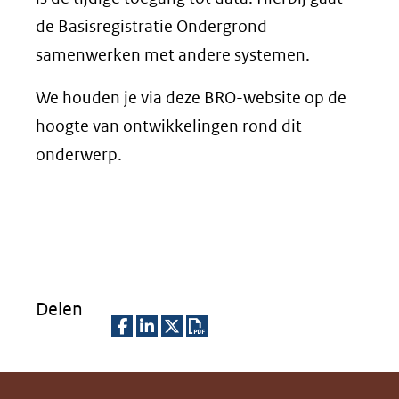
de Basisregistratie Ondergrond
samenwerken met andere systemen.
We houden je via deze BRO-website op de
hoogte van ontwikkelingen rond dit
onderwerp.
Delen
D
D
D
D
e
e
e
o