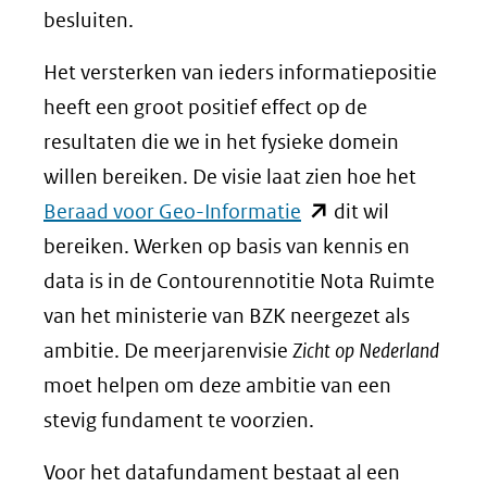
besluiten.
Het versterken van ieders informatiepositie
heeft een groot positief effect op de
resultaten die we in het fysieke domein
willen bereiken. De visie laat zien hoe het
(opent
Beraad voor Geo-Informatie
dit wil
in
bereiken. Werken op basis van kennis en
nieuw
data is in de Contourennotitie Nota Ruimte
venster)
van het ministerie van BZK neergezet als
(verwijst
ambitie. De meerjarenvisie
Zicht op Nederland
naar
moet helpen om deze ambitie van een
een
stevig fundament te voorzien.
andere
Voor het datafundament bestaat al een