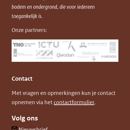
bodem en ondergrond, die voor iedereen
(opent
a
i
P
in
toegankelijk is.
c
n
D
nieuw
e
k
F
Onze partners:
venster)
b
e
(verwijst
o
d
naar
o
I
een
k
n
(opent
(opent
andere
in
in
website)
Contact
nieuw
nieuw
Met vragen en opmerkingen kun je contact
venster)
venster)
opnemen via het
contactformulier
.
(verwijst
(verwijst
naar
naar
Volg ons
een
een
andere
andere
(opent
Nieuwsbrief