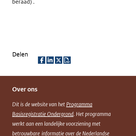
venster)
beraad) .
(verwijst
naar
een
andere
website)
Delen
D
D
D
D
e
e
e
o
Over ons
l
l
l
w
e
e
e
n
Dit is de website van het
Programma
n
n
n
l
Basisregistratie Ondergrond
. Het programma
o
o
o
o
werkt aan een landelijke voorziening met
p
p
p
a
betrouwbare informatie over de Nederlandse
F
L
X
d