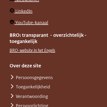
website)
website)
in
(opent
LinkedIn
nieuw
in
venster)
(opent
YouTube-kanaal
nieuw
(verwijst
in
venster)
BRO: transparant - overzichtelijk -
naar
nieuw
toegankelijk
(verwijst
een
venster)
naar
(opent
BRO-website in het Engels
andere
(verwijst
een
in
website)
naar
andere
nieuw
Over deze site
een
website)
venster)
andere
Persoonsgegevens
(verwijst
website)
Toegankelijkheid
naar
een
Verantwoording
andere
Persvoorlichting