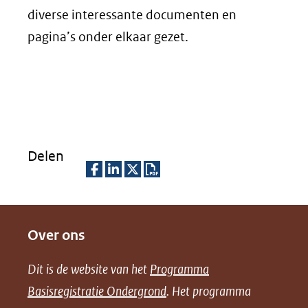
nieuw
diverse interessante documenten en
venster)
pagina’s onder elkaar gezet.
(verwijst
naar
een
andere
website)
Delen
D
D
D
D
e
e
e
o
Over ons
l
l
l
w
e
e
e
n
Dit is de website van het
Programma
n
n
n
l
Basisregistratie Ondergrond
. Het programma
o
o
o
o