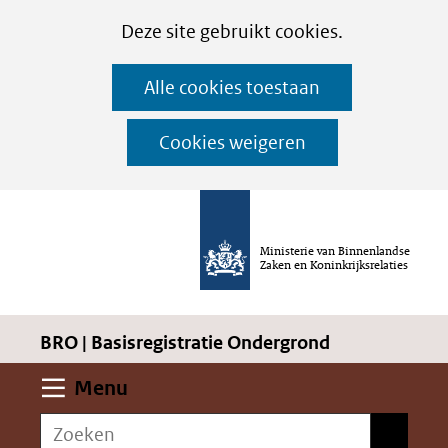
Cookies
Ga
Hier
Deze site gebruikt cookies.
instellen
naar
kan
Alle cookies toestaan
de
het
inhoud
gebruik
Cookies weigeren
van
cookies
op
Ministerie van Binnenlandse
deze
Zaken en Koninkrijksrelaties
website
worden
BRO | Basisregistratie Ondergrond
toegestaan
of
Uitklappen
Menu
geweigerd.
Zoeken
Zoeken