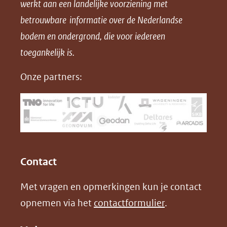
werkt aan een landelijke voorziening met
p
p
p
a
betrouwbare informatie over de Nederlandse
F
L
X
d
bodem en ondergrond, die voor iedereen
(opent
a
i
P
in
toegankelijk is.
c
n
D
nieuw
e
k
F
Onze partners:
venster)
b
e
(verwijst
o
d
naar
o
I
een
k
n
(opent
(opent
andere
in
in
website)
Contact
nieuw
nieuw
Met vragen en opmerkingen kun je contact
venster)
venster)
opnemen via het
contactformulier
.
(verwijst
(verwijst
naar
naar