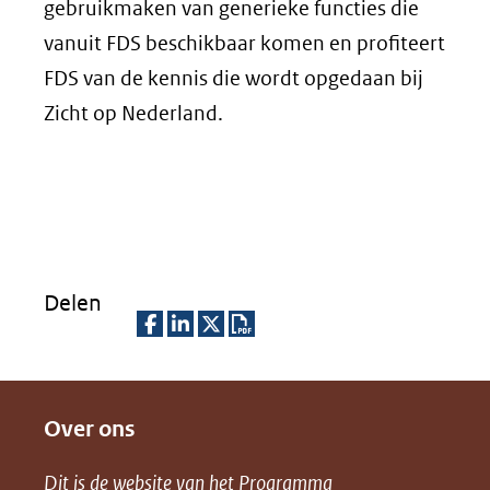
gebruikmaken van generieke functies die
vanuit FDS beschikbaar komen en profiteert
FDS van de kennis die wordt opgedaan bij
Zicht op Nederland.
Delen
D
D
D
D
e
e
e
o
Over ons
l
l
l
w
e
e
e
n
Dit is de website van het
Programma