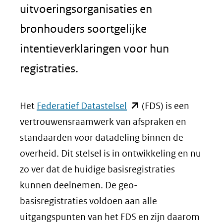
uitvoeringsorganisaties en
bronhouders soortgelijke
intentieverklaringen voor hun
registraties.
(opent
Het
Federatief Datastelsel
(FDS) is een
in
vertrouwensraamwerk van afspraken en
nieuw
standaarden voor datadeling binnen de
venster)
overheid. Dit stelsel is in ontwikkeling en nu
(verwijst
zo ver dat de huidige basisregistraties
naar
kunnen deelnemen. De geo-
een
basisregistraties voldoen aan alle
andere
uitgangspunten van het FDS en zijn daarom