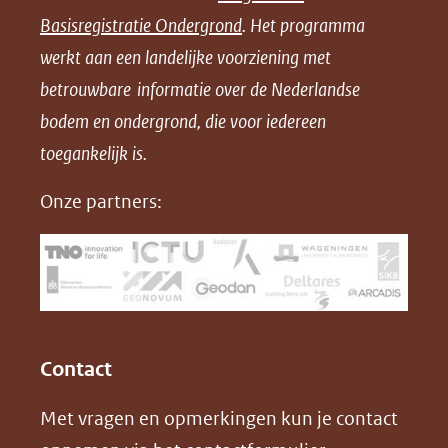
n
n
n
l
Basisregistratie Ondergrond
. Het programma
o
o
o
o
werkt aan een landelijke voorziening met
p
p
p
a
betrouwbare informatie over de Nederlandse
F
L
X
d
bodem en ondergrond, die voor iedereen
(opent
a
i
P
in
toegankelijk is.
c
n
D
nieuw
e
k
F
Onze partners:
venster)
b
e
(verwijst
o
d
naar
o
I
een
k
n
(opent
(opent
andere
in
in
website)
Contact
nieuw
nieuw
Met vragen en opmerkingen kun je contact
venster)
venster)