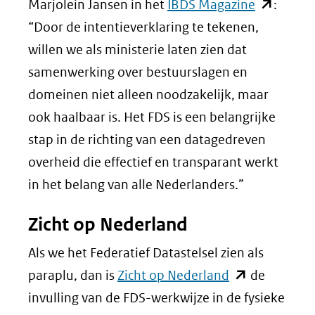
(opent
Marjolein Jansen in het
IBDS Magazine
:
in
“Door de intentieverklaring te tekenen,
nieuw
willen we als ministerie laten zien dat
venster)
samenwerking over bestuurslagen en
(verwijst
domeinen niet alleen noodzakelijk, maar
naar
ook haalbaar is. Het FDS is een belangrijke
een
stap in de richting van een datagedreven
andere
overheid die effectief en transparant werkt
website)
in het belang van alle Nederlanders.”
Zicht op Nederland
Als we het Federatief Datastelsel zien als
(opent
paraplu, dan is
Zicht op Nederland
de
in
invulling van de FDS-werkwijze in de fysieke