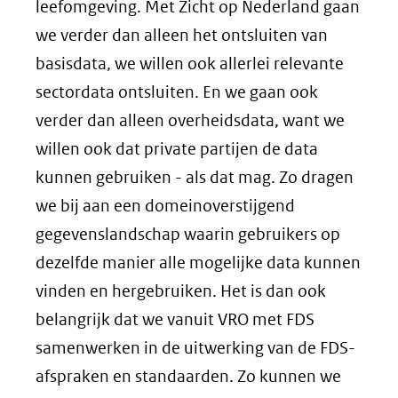
nieuw
leefomgeving. Met Zicht op Nederland gaan
venster)
we verder dan alleen het ontsluiten van
(verwijst
basisdata, we willen ook allerlei relevante
naar
sectordata ontsluiten. En we gaan ook
een
verder dan alleen overheidsdata, want we
andere
willen ook dat private partijen de data
website)
kunnen gebruiken - als dat mag. Zo dragen
we bij aan een domeinoverstijgend
gegevenslandschap waarin gebruikers op
dezelfde manier alle mogelijke data kunnen
vinden en hergebruiken. Het is dan ook
belangrijk dat we vanuit VRO met FDS
samenwerken in de uitwerking van de FDS-
afspraken en standaarden. Zo kunnen we