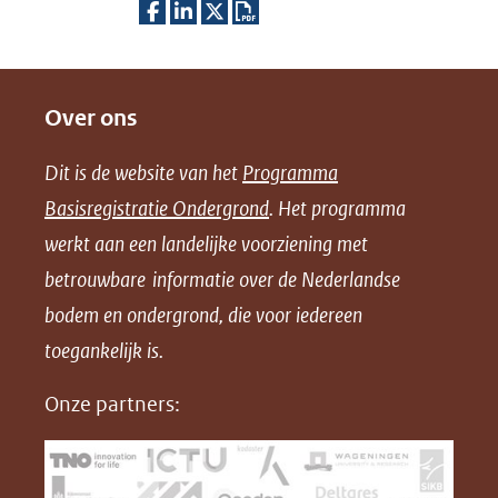
website)
andere
D
D
D
D
website)
e
e
e
o
Over ons
l
l
l
w
e
e
e
n
Dit is de website van het
Programma
n
n
n
l
Basisregistratie Ondergrond
. Het programma
o
o
o
o
werkt aan een landelijke voorziening met
p
p
p
a
betrouwbare informatie over de Nederlandse
F
L
X
d
bodem en ondergrond, die voor iedereen
(opent
a
i
P
in
toegankelijk is.
c
n
D
nieuw
e
k
F
Onze partners:
venster)
b
e
(verwijst
o
d
naar
o
I