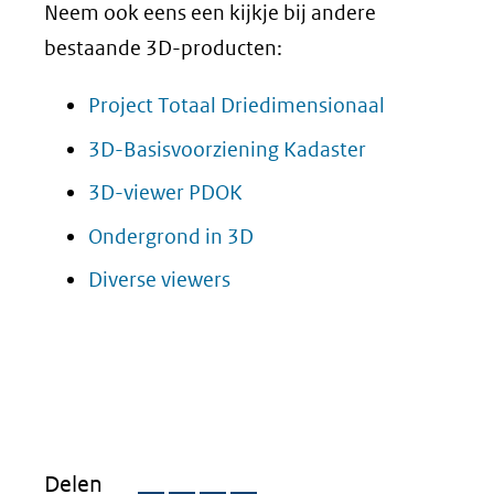
Neem ook eens een kijkje bij andere
naar
bestaande 3D-producten:
een
andere
(opent
Project Totaal Driedimensionaal
website)
in
(opent
3D-Basisvoorziening Kadaster
nieuw
in
(opent
3D-viewer PDOK
venster)
nieuw
in
(opent
Ondergrond in 3D
(verwijst
venster)
nieuw
in
(opent
Diverse viewers
naar
(verwijst
venster)
nieuw
in
een
naar
(verwijst
venster)
nieuw
andere
een
naar
(verwijst
venster)
website)
andere
een
naar
(verwijst
website)
andere
een
naar
website)
andere
Delen
een