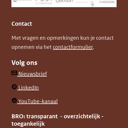
een
k
n
(opent
(opent
andere
in
in
website)
Contact
nieuw
nieuw
Met vragen en opmerkingen kun je contact
venster)
venster)
opnemen via het
contactformulier
.
(verwijst
(verwijst
naar
naar
Volg ons
een
een
andere
andere
(opent
Nieuwsbrief
website)
website)
in
(opent
LinkedIn
nieuw
in
venster)
(opent
YouTube-kanaal
nieuw
(verwijst
in
venster)
BRO: transparant - overzichtelijk -
naar
nieuw
toegankelijk
(verwijst