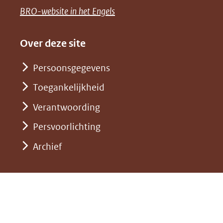
een
venster)
naar
(opent
BRO-website in het Engels
andere
(verwijst
een
in
website)
naar
andere
nieuw
Over deze site
een
website)
venster)
andere
Persoonsgegevens
(verwijst
website)
Toegankelijkheid
naar
een
Verantwoording
andere
Persvoorlichting
website)
Archief