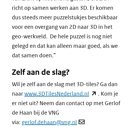
richt op samen werken aan 3D. Er komen
dus steeds meer puzzelstukjes beschikbaar
voor een overgang van 2D naar 3D in het
geo-werkveld. De hele puzzel is nog niet
gelegd en dat kan alleen maar goed, als we
dat samen doen.”
Zelf aan de slag?
Wil je zelf aan de slag met 3D-tiles? Ga dan
(opent
naar
www.3DTilesNederland.nl
. Kom je
in
er niet uit? Neem dan contact op met Gerlof
nieuw
de Haan bij de VNG
venster)
via:
gerlof.dehaan@vng.nl
(verwijst