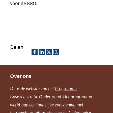
voor de BRO.
Delen
D
D
D
D
e
e
e
o
Over ons
l
l
l
w
e
e
e
n
Dit is de website van het
Programma
n
n
n
l
Basisregistratie Ondergrond
. Het programma
o
o
o
o
werkt aan een landelijke voorziening met
p
p
p
a
betrouwbare informatie over de Nederlandse