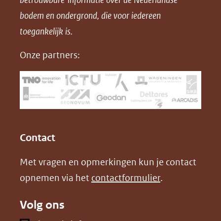
F
L
X
d
bodem en ondergrond, die voor iedereen
(opent
a
i
P
in
toegankelijk is.
c
n
D
nieuw
e
k
F
Onze partners:
venster)
b
e
(verwijst
o
d
naar
o
I
een
k
n
(opent
(opent
andere
in
in
website)
Contact
nieuw
nieuw
Met vragen en opmerkingen kun je contact
venster)
venster)
opnemen via het
contactformulier
.
(verwijst
(verwijst
naar
naar
Volg ons
een
een