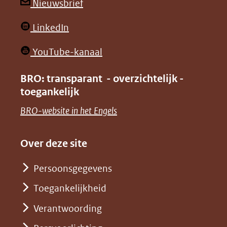
andere
andere
(opent
Nieuwsbrief
website)
website)
in
(opent
LinkedIn
nieuw
in
venster)
(opent
YouTube-kanaal
nieuw
(verwijst
in
venster)
BRO: transparant - overzichtelijk -
naar
nieuw
toegankelijk
(verwijst
een
venster)
naar
(opent
BRO-website in het Engels
andere
(verwijst
een
in
website)
naar
andere
nieuw
Over deze site
een
website)
venster)
andere
Persoonsgegevens
(verwijst
website)
Toegankelijkheid
naar
een
Verantwoording
andere