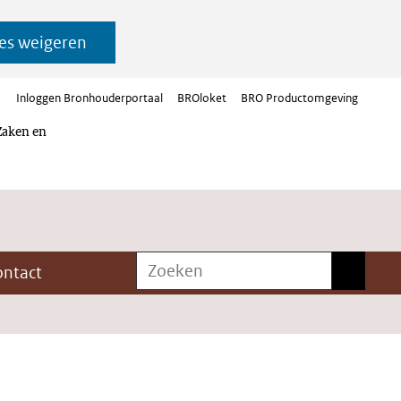
es weigeren
Inloggen Bronhouderportaal
BROloket
BRO Productomgeving
Zaken en
Zoeken
Zoeken
ontact