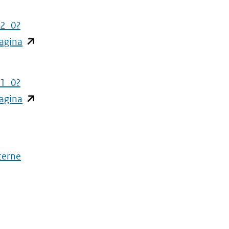
v2_0?
(opent
agina
in
nieuw
v1_0?
venster)
(opent
agina
(verwijst
in
naar
nieuw
een
venster)
andere
terne
(verwijst
website)
naar
een
andere