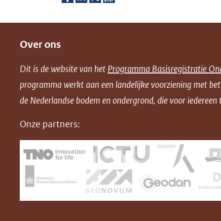
(v
D
D
D
D
n
e
e
e
o
e
Over ons
l
l
l
w
a
e
e
e
n
Dit is de website van het
Programma Basisregistratie On
w
n
n
n
l
programma werkt aan een landelijke voorziening met be
o
o
o
o
de Nederlandse bodem en ondergrond, die voor iedereen t
p
p
p
a
F
L
X
d
Onze partners:
(opent
a
i
P
in
c
n
D
nieuw
e
k
F
venster)
b
e
(verwijst
o
d
naar
o
I