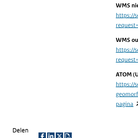
WMS ni
https://
request=
WMS ou
https://
request=
ATOM (UR
https://
geomorf
(
pagina
in
n
Delen
v