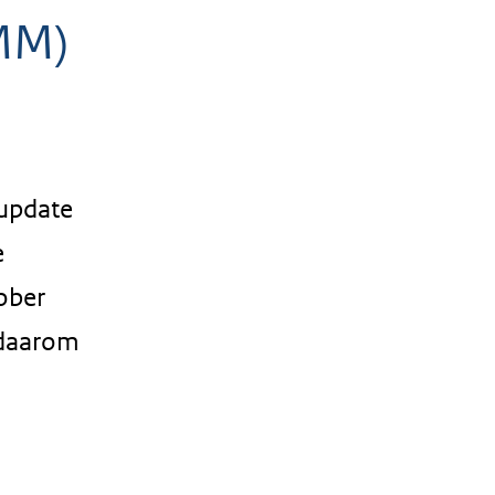
MM)
update
e
ober
 daarom