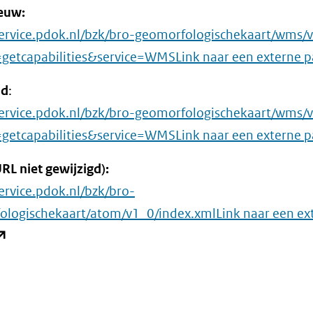
euw:
naar
service.pdok.nl/bzk/bro-geomorfologischekaart/wms/
een
getcapabilities&service=WMSLink naar een externe p
andere
d
:
website)
service.pdok.nl/bzk/bro-geomorfologischekaart/wms/
getcapabilities&service=WMSLink naar een externe p
L niet gewijzigd):
service.pdok.nl/bzk/bro-
ologischekaart/atom/v1_0/index.xmlLink naar een ex
opent
ieuw
enster)