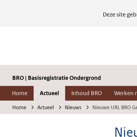
Cookies
Deze site geb
instellen
Hier
kan
het
gebruik
van
cookies
BRO | Basisregistratie Ondergrond
op
Home
Actueel
Inhoud BRO
Werken 
deze
website
Home
Actueel
Nieuws
Nieuwe URL BRO Ge
worden
toegestaan
Nie
of