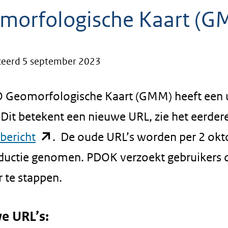
morfologische Kaart (G
ceerd 5 september 2023
 Geomorfologische Kaart (GMM) heeft een 
Dit betekent een nieuwe URL, zie het eerder
(opent
bericht
. De oude URL’s worden per 2 okt
in
oductie genomen. PDOK verzoekt gebruikers
nieuw
 te stappen.
venster)
e URL’s:
(verwijst