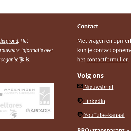
erwijst
aar
en
Contact
ndere
dergrond
. Het
Met vragen en opmer
ebsite)
trouwbare informatie over
kun je contact opnem
oegankelijk is.
het
contactformulier
.
Volg ons
(opent
Nieuwsbrief
in
(opent
LinkedIn
nieuw
in
venster
(o
YouTube-kanaal
nieuw
(verwij
in
venster)
BRO: transparant -