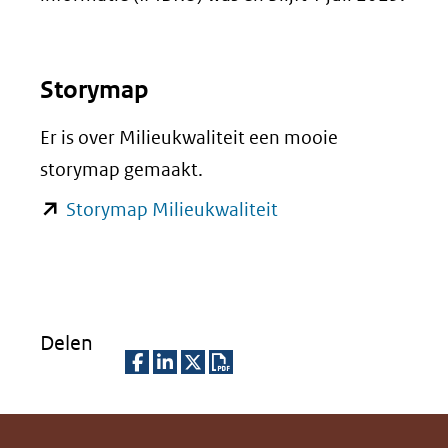
Storymap
Er is over Milieukwaliteit een mooie
storymap gemaakt.
(opent
Storymap Milieukwaliteit
in
nieuw
venster)
(verwijst
Delen
naar
D
D
D
D
een
e
e
e
o
andere