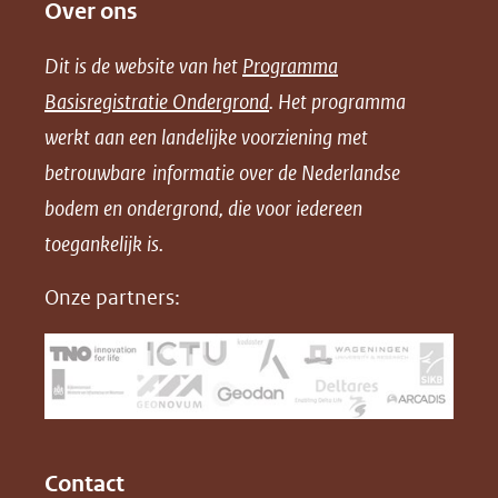
Over ons
l
l
l
w
website)
e
e
e
n
Dit is de website van het
Programma
n
n
n
l
Basisregistratie Ondergrond
. Het programma
o
o
o
o
werkt aan een landelijke voorziening met
p
p
p
a
betrouwbare informatie over de Nederlandse
F
L
X
d
bodem en ondergrond, die voor iedereen
(opent
a
i
P
in
toegankelijk is.
c
n
D
nieuw
e
k
F
Onze partners:
venster)
b
e
(verwijst
o
d
naar
o
I
een
k
n
(opent
(opent
andere
in
in
website)
Contact