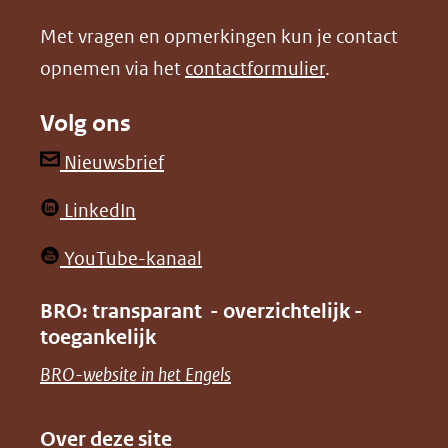
nieuw
nieuw
Met vragen en opmerkingen kun je contact
venster)
venster)
opnemen via het
contactformulier
.
(verwijst
(verwijst
naar
naar
Volg ons
een
een
andere
andere
(opent
Nieuwsbrief
website)
website)
in
(opent
LinkedIn
nieuw
in
venster)
(opent
YouTube-kanaal
nieuw
(verwijst
in
venster)
BRO: transparant - overzichtelijk -
naar
nieuw
toegankelijk
(verwijst
een
venster)
naar
(opent
BRO-website in het Engels
andere
(verwijst
een
in
website)
naar
andere
nieuw
Over deze site