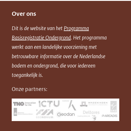
e
e
e
o
Over ons
l
l
l
w
e
e
e
n
Dit is de website van het
Programma
n
n
n
l
Basisregistratie Ondergrond
. Het programma
o
o
o
o
werkt aan een landelijke voorziening met
p
p
p
a
betrouwbare informatie over de Nederlandse
F
L
X
d
bodem en ondergrond, die voor iedereen
(opent
a
i
P
in
toegankelijk is.
c
n
D
nieuw
e
k
F
Onze partners:
venster)
b
e
(verwijst
o
d
naar
o
I
een
k
n
(opent
(opent
andere