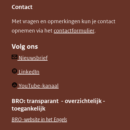
in
in
website)
Contact
nieuw
nieuw
Met vragen en opmerkingen kun je contact
venster)
venster)
opnemen via het
contactformulier
.
(verwijst
(verwijst
naar
naar
Volg ons
een
een
andere
andere
(opent
Nieuwsbrief
website)
website)
in
(opent
LinkedIn
nieuw
in
venster)
(opent
YouTube-kanaal
nieuw
(verwijst
in
venster)
BRO: transparant - overzichtelijk -
naar
nieuw
toegankelijk
(verwijst
een
venster)
naar
(opent
BRO-website in het Engels
andere
(verwijst
een
in