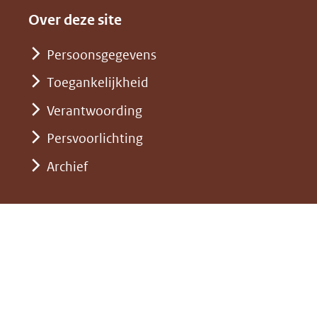
website)
naar
andere
nieuw
Over deze site
een
website)
venster)
andere
Persoonsgegevens
(verwijst
website)
Toegankelijkheid
naar
een
Verantwoording
andere
Persvoorlichting
website)
Archief