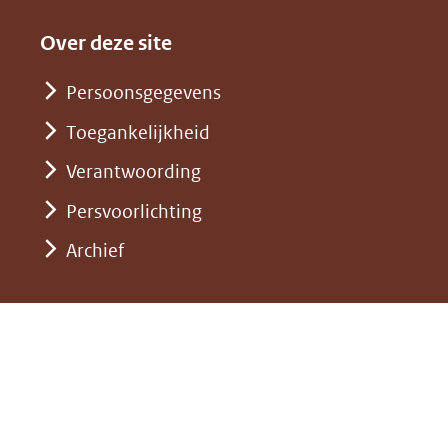
een
in
website)
naar
andere
nieuw
Over deze site
een
website)
venster)
andere
Persoonsgegevens
(verwijst
website)
Toegankelijkheid
naar
een
Verantwoording
andere
Persvoorlichting
website)
Archief