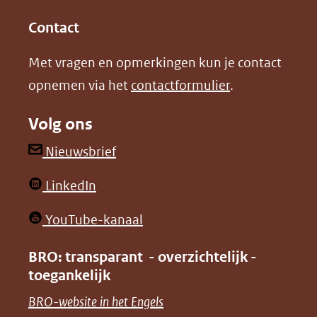
(opent
(opent
andere
in
in
website)
Contact
nieuw
nieuw
Met vragen en opmerkingen kun je contact
venster)
venster)
opnemen via het
contactformulier
.
(verwijst
(verwijst
naar
naar
Volg ons
een
een
andere
andere
(opent
Nieuwsbrief
website)
website)
in
(opent
LinkedIn
nieuw
in
venster)
(opent
YouTube-kanaal
nieuw
(verwijst
in
venster)
BRO: transparant - overzichtelijk -
naar
nieuw
toegankelijk
(verwijst
een
venster)
naar
(opent
BRO-website in het Engels
andere
(verwijst