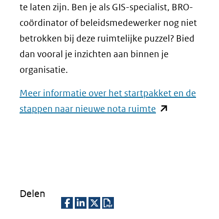
te laten zijn. Ben je als GIS-specialist, BRO-
coördinator of beleidsmedewerker nog niet
betrokken bij deze ruimtelijke puzzel? Bied
dan vooral je inzichten aan binnen je
organisatie.
Meer informatie over het startpakket en de
(opent
stappen naar nieuwe nota ruimte
in
nieuw
venster)
(verwijst
naar
Delen
een
andere