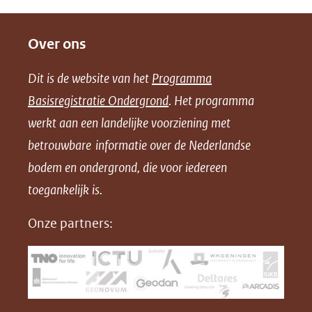
D
D
D
D
website)
e
e
e
o
Over ons
l
l
l
w
e
e
e
n
Dit is de website van het
Programma
n
n
n
l
Basisregistratie Ondergrond
. Het programma
o
o
o
o
werkt aan een landelijke voorziening met
p
p
p
a
betrouwbare informatie over de Nederlandse
F
L
X
d
bodem en ondergrond, die voor iedereen
(opent
a
i
P
in
toegankelijk is.
c
n
D
nieuw
e
k
F
Onze partners:
venster)
b
e
(verwijst
o
d
naar
o
I
een
k
n