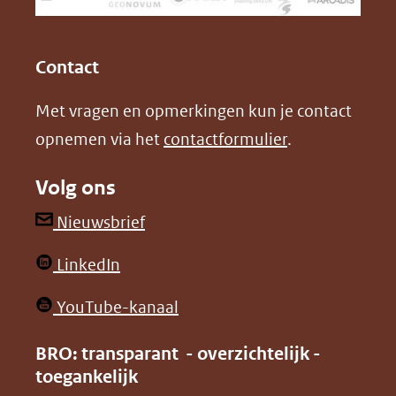
een
k
n
(opent
(opent
andere
in
in
website)
Contact
nieuw
nieuw
Met vragen en opmerkingen kun je contact
venster)
venster)
opnemen via het
contactformulier
.
(verwijst
(verwijst
naar
naar
Volg ons
een
een
andere
andere
(opent
Nieuwsbrief
website)
website)
in
(opent
LinkedIn
nieuw
in
venster)
(opent
YouTube-kanaal
nieuw
(verwijst
in
venster)
BRO: transparant - overzichtelijk -
naar
nieuw
toegankelijk
(verwijst
een
venster)