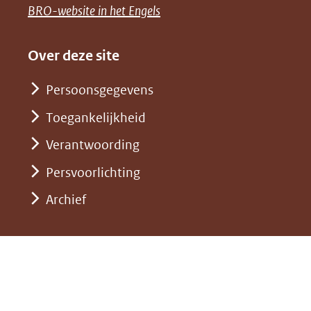
naar
(opent
BRO-website in het Engels
andere
(verwijst
een
in
website)
naar
andere
nieuw
Over deze site
een
website)
venster)
andere
Persoonsgegevens
(verwijst
website)
Toegankelijkheid
naar
een
Verantwoording
andere
Persvoorlichting
website)
Archief