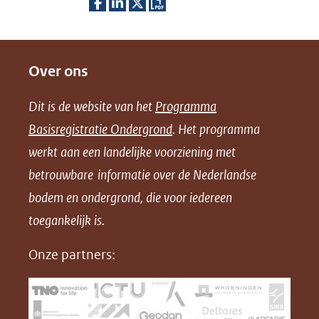
D
D
D
D
e
e
e
o
Over ons
l
l
l
w
e
e
e
n
Dit is de website van het
Programma
n
n
n
l
Basisregistratie Ondergrond
. Het programma
o
o
o
o
werkt aan een landelijke voorziening met
p
p
p
a
betrouwbare informatie over de Nederlandse
F
L
X
d
bodem en ondergrond, die voor iedereen
(opent
a
i
P
in
toegankelijk is.
c
n
D
nieuw
e
k
F
Onze partners:
venster)
b
e
(verwijst
o
d
naar
o
I