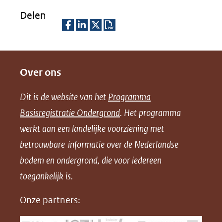
Delen
D
D
D
D
e
e
e
o
Over ons
l
l
l
w
e
e
e
n
Dit is de website van het
Programma
n
n
n
l
Basisregistratie Ondergrond
. Het programma
o
o
o
o
werkt aan een landelijke voorziening met
p
p
p
a
betrouwbare informatie over de Nederlandse
F
L
X
d
bodem en ondergrond, die voor iedereen
(opent
a
i
P
in
toegankelijk is.
c
n
D
nieuw
e
k
F
Onze partners:
venster)
b
e
(verwijst
o
d