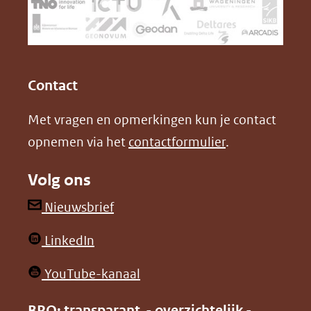
naar
o
I
een
k
n
(opent
(opent
andere
in
in
website)
Contact
nieuw
nieuw
Met vragen en opmerkingen kun je contact
venster)
venster)
opnemen via het
contactformulier
.
(verwijst
(verwijst
naar
naar
Volg ons
een
een
andere
andere
(opent
Nieuwsbrief
website)
website)
in
(opent
LinkedIn
nieuw
in
venster)
(opent
YouTube-kanaal
nieuw
(verwijst
in
venster)
BRO: transparant - overzichtelijk -