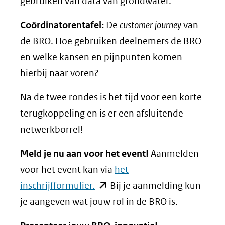
gebruiken van data van grondwater.
Coördinatorentafel:
De
customer journey
van
de BRO. Hoe gebruiken deelnemers de BRO
en welke kansen en pijnpunten komen
hierbij naar voren?
Na de twee rondes is het tijd voor een korte
terugkoppeling en is er een afsluitende
netwerkborrel!
Meld je nu aan voor het event!
Aanmelden
voor het event kan via
het
(opent
inschrijfformulier.
Bij je aanmelding kun
in
je aangeven wat jouw rol in de BRO is.
nieuw