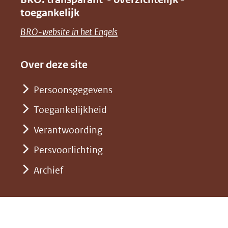
naar
nieuw
toegankelijk
(verwijst
een
venster)
naar
(opent
BRO-website in het Engels
andere
(verwijst
een
in
website)
naar
andere
nieuw
Over deze site
een
website)
venster)
andere
Persoonsgegevens
(verwijst
website)
Toegankelijkheid
naar
een
Verantwoording
andere
Persvoorlichting
website)
Archief