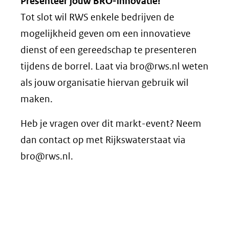
Presenteer jouw BRO-innovatie!
venster)
Tot slot wil RWS enkele bedrijven de
(verwijst
mogelijkheid geven om een innovatieve
naar
dienst of een gereedschap te presenteren
een
tijdens de borrel. Laat via bro@rws.nl weten
andere
als jouw organisatie hiervan gebruik wil
website)
maken.
Heb je vragen over dit markt-event? Neem
dan contact op met Rijkswaterstaat via
bro@rws.nl.