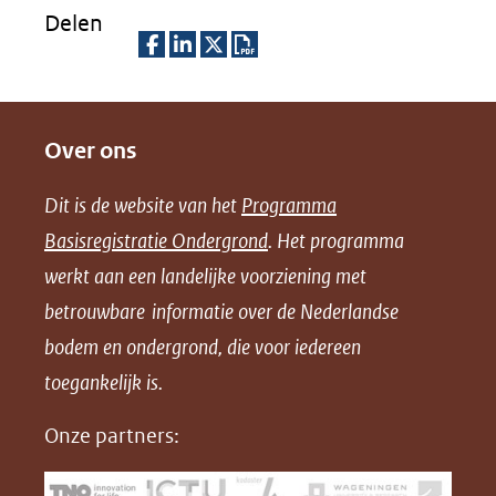
Delen
D
D
D
D
e
e
e
o
Over ons
l
l
l
w
e
e
e
n
Dit is de website van het
Programma
n
n
n
l
Basisregistratie Ondergrond
. Het programma
o
o
o
o
werkt aan een landelijke voorziening met
p
p
p
a
betrouwbare informatie over de Nederlandse
F
L
X
d
bodem en ondergrond, die voor iedereen
(opent
a
i
P
in
toegankelijk is.
c
n
D
nieuw
e
k
F
Onze partners:
venster)
b
e
(verwijst
o
d