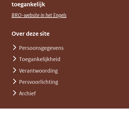
toegankelijk
(verwijst
een
venster)
naar
(opent
BRO-website in het Engels
andere
(verwijst
een
in
website)
naar
andere
nieuw
Over deze site
een
website)
venster)
andere
Persoonsgegevens
(verwijst
website)
Toegankelijkheid
naar
een
Verantwoording
andere
Persvoorlichting
website)
Archief