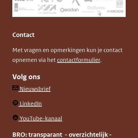
naar
o
I
een
k
n
(opent
(opent
andere
in
in
website)
Contact
nieuw
nieuw
Met vragen en opmerkingen kun je contact
venster)
venster)
opnemen via het
contactformulier
.
(verwijst
(verwijst
naar
naar
Volg ons
een
een
andere
andere
(opent
Nieuwsbrief
website)
website)
in
(opent
LinkedIn
nieuw
in
venster)
(opent
YouTube-kanaal
nieuw
(verwijst
in
venster)
BRO: transparant - overzichtelijk -
naar
nieuw