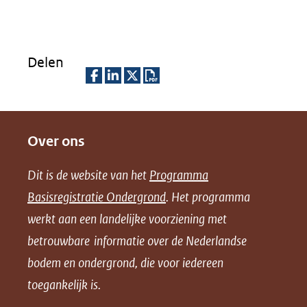
Delen
D
D
D
D
e
e
e
o
Over ons
l
l
l
w
e
e
e
n
Dit is de website van het
Programma
n
n
n
l
Basisregistratie Ondergrond
. Het programma
o
o
o
o
werkt aan een landelijke voorziening met
p
p
p
a
betrouwbare informatie over de Nederlandse
F
L
X
d
bodem en ondergrond, die voor iedereen
(opent
a
i
P
in
toegankelijk is.
c
n
D
nieuw
e
k
F