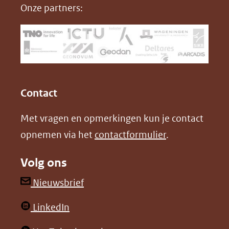
Onze partners:
venster)
b
e
(verwijst
o
d
naar
o
I
een
k
n
(opent
(opent
andere
in
in
website)
Contact
nieuw
nieuw
Met vragen en opmerkingen kun je contact
venster)
venster)
opnemen via het
contactformulier
.
(verwijst
(verwijst
naar
naar
Volg ons
een
een
andere
andere
(opent
Nieuwsbrief
website)
website)
in
(opent
LinkedIn
nieuw
in