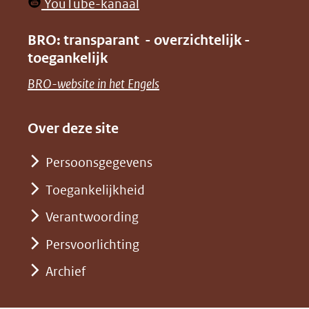
venster)
(opent
YouTube-kanaal
nieuw
(verwijst
in
venster)
BRO: transparant - overzichtelijk -
naar
nieuw
toegankelijk
(verwijst
een
venster)
naar
(opent
BRO-website in het Engels
andere
(verwijst
een
in
website)
naar
andere
nieuw
Over deze site
een
website)
venster)
andere
Persoonsgegevens
(verwijst
website)
Toegankelijkheid
naar
een
Verantwoording
andere
Persvoorlichting
website)
Archief