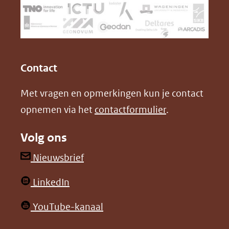
(verwijst
o
d
naar
o
I
een
k
n
(opent
(opent
andere
in
in
website)
Contact
nieuw
nieuw
Met vragen en opmerkingen kun je contact
venster)
venster)
opnemen via het
contactformulier
.
(verwijst
(verwijst
naar
naar
Volg ons
een
een
andere
andere
(opent
Nieuwsbrief
website)
website)
in
(opent
LinkedIn
nieuw
in
venster)
(opent
YouTube-kanaal
nieuw
(verwijst
in