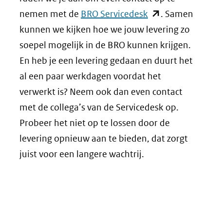
(opent
nemen met de
BRO Servicedesk
. Samen
in
kunnen we kijken hoe we jouw levering zo
nieuw
soepel mogelijk in de BRO kunnen krijgen.
venster)
En heb je een levering gedaan en duurt het
(verwijst
al een paar werkdagen voordat het
naar
verwerkt is? Neem ook dan even contact
een
met de collega’s van de Servicedesk op.
andere
Probeer het niet op te lossen door de
website)
levering opnieuw aan te bieden, dat zorgt
juist voor een langere wachtrij.