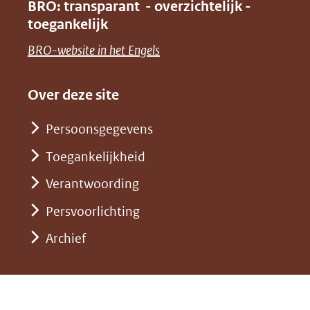
venster)
BRO: transparant - overzichtelijk -
naar
nieuw
toegankelijk
(verwijst
een
venster)
naar
(opent
BRO-website in het Engels
andere
(verwijst
een
in
website)
naar
andere
nieuw
Over deze site
een
website)
venster)
andere
Persoonsgegevens
(verwijst
website)
Toegankelijkheid
naar
een
Verantwoording
andere
Persvoorlichting
website)
Archief