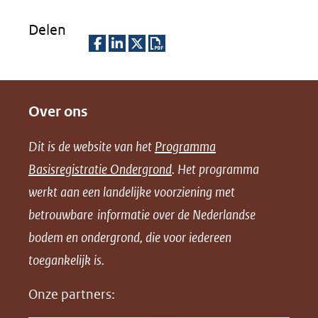
Delen
D
D
D
D
e
e
e
o
Over ons
l
l
l
w
e
e
e
n
Dit is de website van het
Programma
n
n
n
l
Basisregistratie Ondergrond
. Het programma
o
o
o
o
werkt aan een landelijke voorziening met
p
p
p
a
betrouwbare informatie over de Nederlandse
F
L
X
d
bodem en ondergrond, die voor iedereen
(opent
a
i
P
in
toegankelijk is.
c
n
D
nieuw
e
k
F
Onze partners:
venster)
b
e