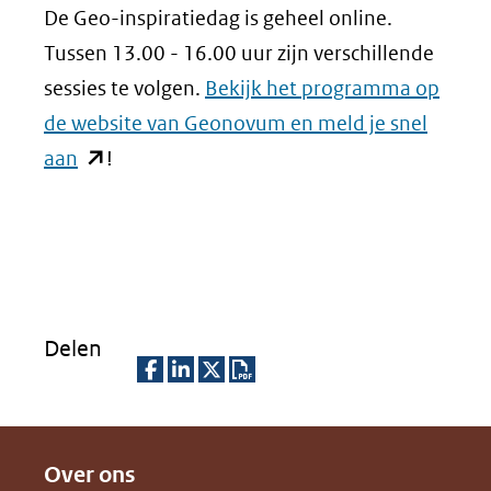
De Geo-inspiratiedag is geheel online.
Tussen 13.00 - 16.00 uur zijn verschillende
sessies te volgen.
Bekijk het programma op
de website van Geonovum en meld je snel
(opent
aan
!
in
nieuw
venster)
(verwijst
naar
Delen
een
andere
D
D
D
D
website)
e
e
e
o
Over ons
l
l
l
w