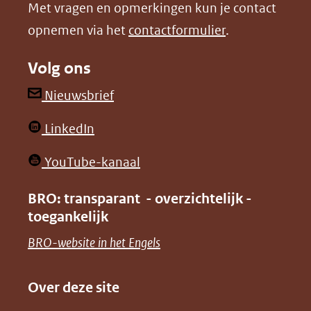
Met vragen en opmerkingen kun je contact
venster)
venster)
opnemen via het
contactformulier
.
(verwijst
(verwijst
naar
naar
Volg ons
een
een
andere
andere
(opent
Nieuwsbrief
website)
website)
in
(opent
LinkedIn
nieuw
in
venster)
(opent
YouTube-kanaal
nieuw
(verwijst
in
venster)
BRO: transparant - overzichtelijk -
naar
nieuw
toegankelijk
(verwijst
een
venster)
naar
(opent
BRO-website in het Engels
andere
(verwijst
een
in
website)
naar
andere
nieuw
Over deze site
een
website)
venster)