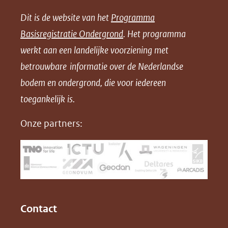
e
e
e
n
Dit is de website van het
Programma
n
n
n
l
Basisregistratie Ondergrond
. Het programma
o
o
o
o
werkt aan een landelijke voorziening met
p
p
p
a
betrouwbare informatie over de Nederlandse
F
L
X
d
bodem en ondergrond, die voor iedereen
(opent
a
i
P
in
toegankelijk is.
c
n
D
nieuw
e
k
F
Onze partners:
venster)
b
e
(verwijst
o
d
naar
o
I
een
k
n
(opent
(opent
andere
in
in
website)
Contact
nieuw
nieuw