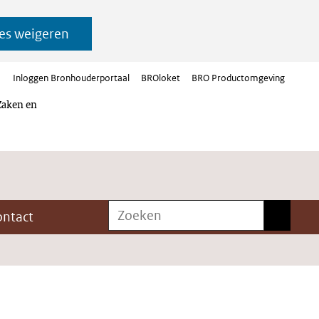
es weigeren
Inloggen Bronhouderportaal
BROloket
BRO Productomgeving
Zaken en
Zoeken
Zoeken
ontact