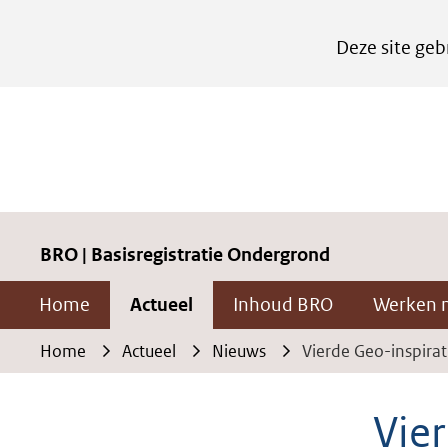
Cookies
Deze site geb
instellen
Hier
kan
het
gebruik
van
cookies
BRO | Basisregistratie Ondergrond
op
Home
Actueel
Inhoud BRO
Werken 
deze
website
Home
Actueel
Nieuws
Vierde Geo-inspira
worden
toegestaan
Vie
of