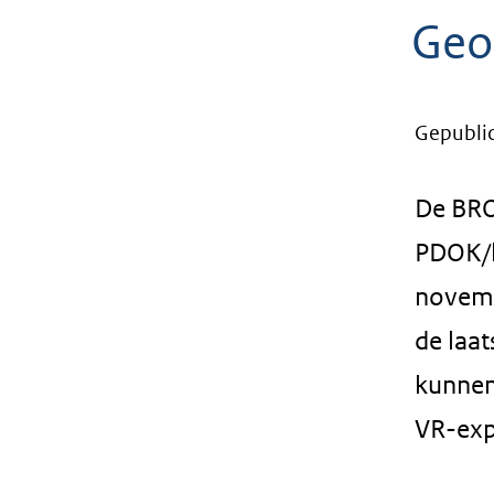
geweigerd.
Geo
Gepubli
De BRO
PDOK/k
novemb
de laa
kunnen
VR-exp