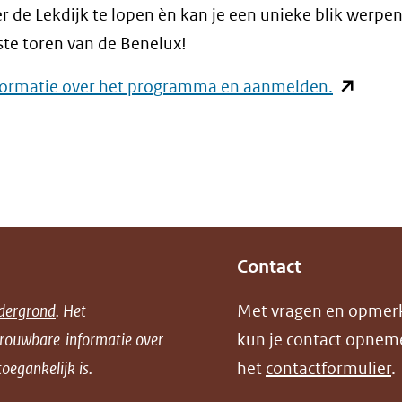
 de Lekdijk te lopen èn kan je een unieke blik werpe
te toren van de Benelux!
(opent
formatie over het programma en aanmelden.
in
nieuw
venster)
(verwijst
naar
een
Contact
andere
dergrond
. Het
Met vragen en opmer
website)
trouwbare informatie over
kun je contact opnem
oegankelijk is.
het
contactformulier
.