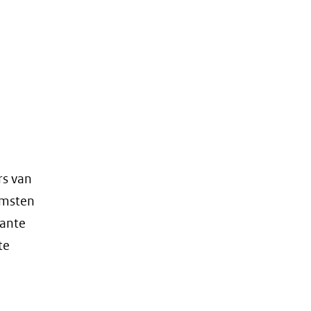
rs van
omsten
sante
te