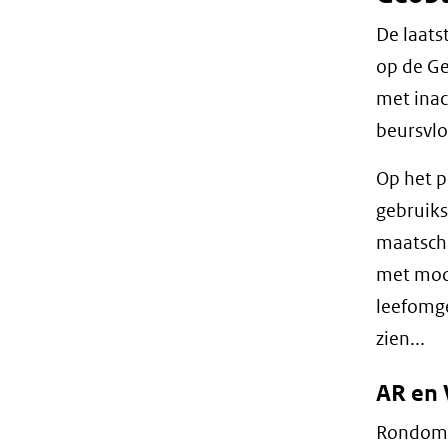
De laats
op de Ge
met inac
beursvlo
Op het p
gebruiks
maatscha
met mode
leefomge
zien...
AR en 
Rondom h