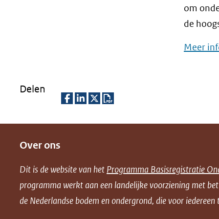
om onder
de hoogs
Meer in
Delen
D
D
D
D
e
e
e
o
Over ons
l
l
l
w
e
e
e
n
Dit is de website van het
Programma Basisregistratie On
n
n
n
l
programma werkt aan een landelijke voorziening met be
o
o
o
o
de Nederlandse bodem en ondergrond, die voor iedereen t
p
p
p
a
F
L
X
d