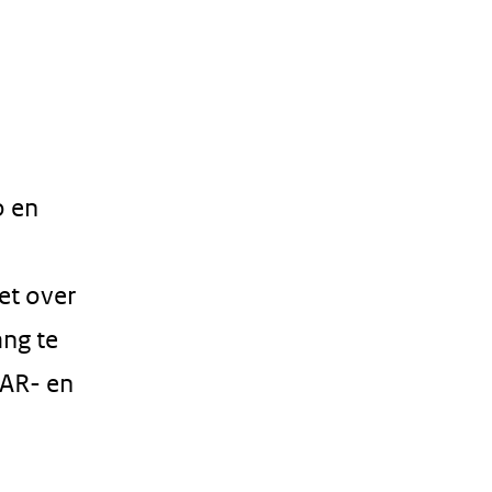
o en
et over
ng te
 AR- en