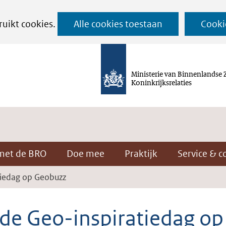
Ga
ruikt cookies.
Alle cookies toestaan
Cooki
naar
de
inhoud
Ministerie van Binnenlandse 
Koninkrijksrelaties
met de BRO
Doe mee
Praktijk
Service & c
tiedag op Geobuzz
rde Geo-inspiratiedag op