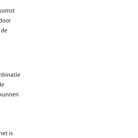
nkomst
 door
 de
mbinatie
de
 kunnen
et is