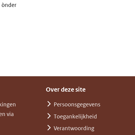
n ònder
Over deze site
kingen
Persoonsgegevens
en via
Toegankelijkheid
Verantwoording