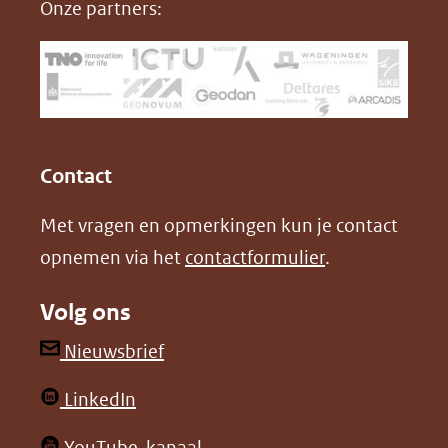
Onze partners:
venster)
b
e
(verwijst
o
d
naar
o
I
een
k
n
(opent
(opent
andere
in
in
website)
Contact
nieuw
nieuw
Met vragen en opmerkingen kun je contact
venster)
venster)
opnemen via het
contactformulier
.
(verwijst
(verwijst
naar
naar
Volg ons
een
een
andere
andere
(opent
Nieuwsbrief
website)
website)
in
(opent
LinkedIn
nieuw
in
venster)
(opent
YouTube-kanaal