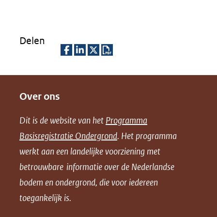
(verwij
naar
een
Delen
andere
websit
D
D
D
D
e
e
e
o
Over ons
l
l
l
w
e
e
e
n
Dit is de website van het
Programma
n
n
n
l
Basisregistratie Ondergrond
. Het programma
o
o
o
o
werkt aan een landelijke voorziening met
p
p
p
a
betrouwbare informatie over de Nederlandse
F
L
X
d
bodem en ondergrond, die voor iedereen
(opent
a
i
P
in
toegankelijk is.
c
n
D
nieuw
e
k
F