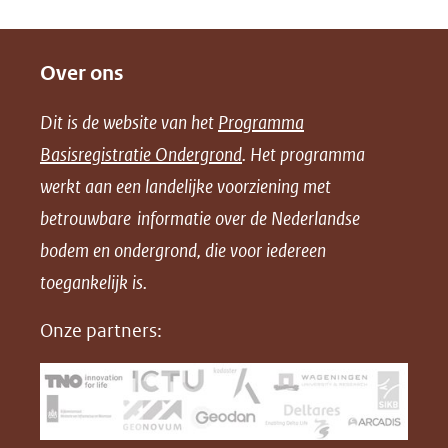
D
D
D
D
e
e
e
o
Over ons
l
l
l
w
e
e
e
n
Dit is de website van het
Programma
n
n
n
l
Basisregistratie Ondergrond
. Het programma
o
o
o
o
werkt aan een landelijke voorziening met
p
p
p
a
betrouwbare informatie over de Nederlandse
F
L
X
d
bodem en ondergrond, die voor iedereen
(opent
a
i
P
in
toegankelijk is.
c
n
D
nieuw
e
k
F
Onze partners:
venster)
b
e
(verwijst
o
d
naar
o
I
een
k
n