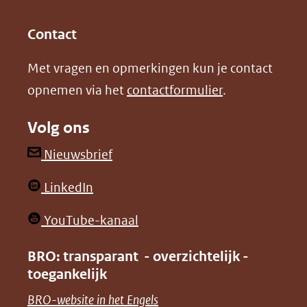
(opent
(opent
andere
in
in
website)
Contact
nieuw
nieuw
Met vragen en opmerkingen kun je contact
venster)
venster)
opnemen via het
contactformulier
.
(verwijst
(verwijst
naar
naar
Volg ons
een
een
andere
andere
(opent
Nieuwsbrief
website)
website)
in
(opent
LinkedIn
nieuw
in
venster)
(opent
YouTube-kanaal
nieuw
(verwijst
in
venster)
BRO: transparant - overzichtelijk -
naar
nieuw
toegankelijk
(verwijst
een
venster)
naar
(opent
BRO-website in het Engels