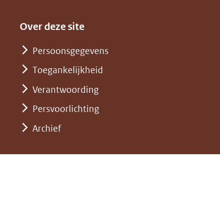
andere
(verwijst
een
in
website)
naar
andere
nieuw
Over deze site
een
website)
venster)
andere
Persoonsgegevens
(verwijst
website)
Toegankelijkheid
naar
een
Verantwoording
andere
Persvoorlichting
website)
Archief