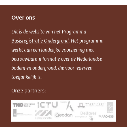
D
D
D
D
e
e
e
o
Over ons
l
l
l
w
e
e
e
n
Dit is de website van het
Programma
n
n
n
l
Basisregistratie Ondergrond
. Het programma
o
o
o
o
werkt aan een landelijke voorziening met
p
p
p
a
betrouwbare informatie over de Nederlandse
F
L
X
d
bodem en ondergrond, die voor iedereen
(opent
a
i
P
in
toegankelijk is.
c
n
D
nieuw
e
k
F
Onze partners:
venster)
b
e
(verwijst
o
d
naar
o
I
een
k
n