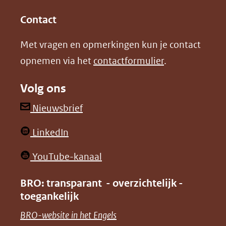
(opent
(opent
andere
in
in
website)
Contact
nieuw
nieuw
Met vragen en opmerkingen kun je contact
venster)
venster)
opnemen via het
contactformulier
.
(verwijst
(verwijst
naar
naar
Volg ons
een
een
andere
andere
(opent
Nieuwsbrief
website)
website)
in
(opent
LinkedIn
nieuw
in
venster)
(opent
YouTube-kanaal
nieuw
(verwijst
in
venster)
BRO: transparant - overzichtelijk -
naar
nieuw
toegankelijk
(verwijst
een
venster)
naar
(opent
BRO-website in het Engels
andere
(verwijst