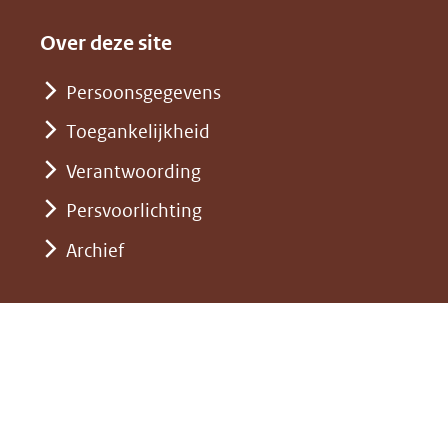
een
in
website)
naar
andere
nieuw
Over deze site
een
website)
venster)
andere
Persoonsgegevens
(verwijst
website)
Toegankelijkheid
naar
een
Verantwoording
andere
Persvoorlichting
website)
Archief