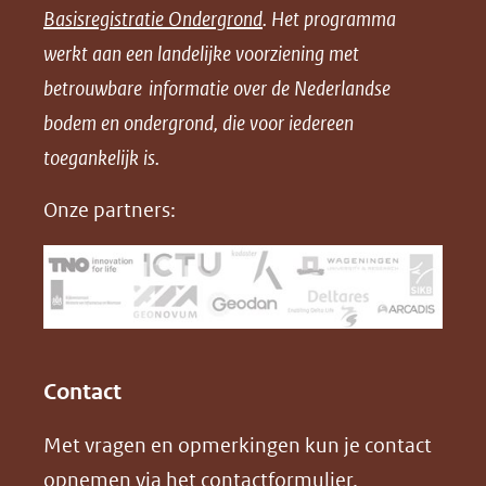
Basisregistratie Ondergrond
. Het programma
o
o
o
o
werkt aan een landelijke voorziening met
p
p
p
a
betrouwbare informatie over de Nederlandse
F
L
X
d
bodem en ondergrond, die voor iedereen
(opent
a
i
P
in
toegankelijk is.
c
n
D
nieuw
e
k
F
Onze partners:
venster)
b
e
(verwijst
o
d
naar
o
I
een
k
n
(opent
(opent
andere
in
in
website)
Contact
nieuw
nieuw
Met vragen en opmerkingen kun je contact
venster)
venster)
opnemen via het
contactformulier
.
(verwijst
(verwijst