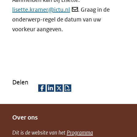
lisette.kramer@ictu.nl
. Graag in de
onderwerp-regel de datum van uw
voorkeur aangeven.
Delen
D
D
D
D
e
e
e
o
Over ons
l
l
l
w
e
e
e
n
Dit is de website van het
Programma
n
n
n
l