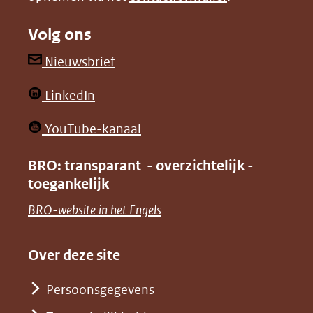
naar
naar
Volg ons
een
een
andere
andere
(opent
Nieuwsbrief
website)
website)
in
(opent
LinkedIn
nieuw
in
venster)
(opent
YouTube-kanaal
nieuw
(verwijst
in
venster)
BRO: transparant - overzichtelijk -
naar
nieuw
toegankelijk
(verwijst
een
venster)
naar
(opent
BRO-website in het Engels
andere
(verwijst
een
in
website)
naar
andere
nieuw
Over deze site
een
website)
venster)
andere
Persoonsgegevens
(verwijst
website)