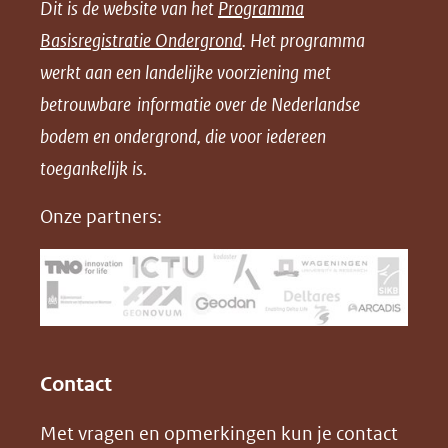
Dit is de website van het
Programma
n
n
n
l
Basisregistratie Ondergrond
. Het programma
o
o
o
o
werkt aan een landelijke voorziening met
p
p
p
a
betrouwbare informatie over de Nederlandse
F
L
X
d
bodem en ondergrond, die voor iedereen
(opent
a
i
P
in
toegankelijk is.
c
n
D
nieuw
e
k
F
Onze partners:
venster)
b
e
(verwijst
o
d
naar
o
I
een
k
n
(opent
(opent
andere
in
in
website)
Contact
nieuw
nieuw
Met vragen en opmerkingen kun je contact
venster)
venster)