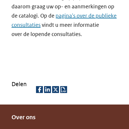
daarom graag uw op- en aanmerkingen op
de catalogi. Op de
pagina's over de publieke
consultaties
vindt u meer informatie
over de lopende consultaties.
Delen
D
D
D
D
e
e
e
o
Over ons
l
l
l
w
e
e
e
n