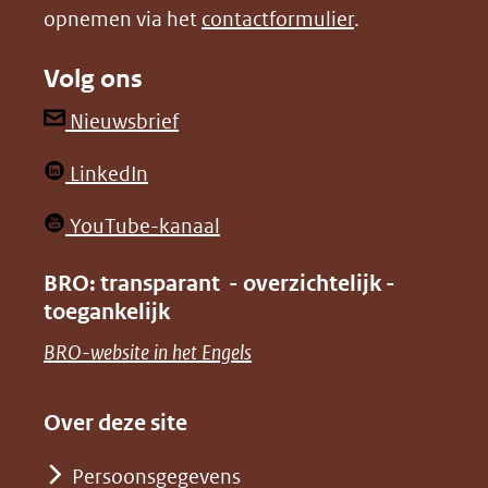
opnemen via het
contactformulier
.
(verwijst
(verwijst
naar
naar
Volg ons
een
een
andere
andere
(opent
Nieuwsbrief
website)
website)
in
(opent
LinkedIn
nieuw
in
venster)
(opent
YouTube-kanaal
nieuw
(verwijst
in
venster)
BRO: transparant - overzichtelijk -
naar
nieuw
toegankelijk
(verwijst
een
venster)
naar
(opent
BRO-website in het Engels
andere
(verwijst
een
in
website)
naar
andere
nieuw
Over deze site
een
website)
venster)
andere
Persoonsgegevens