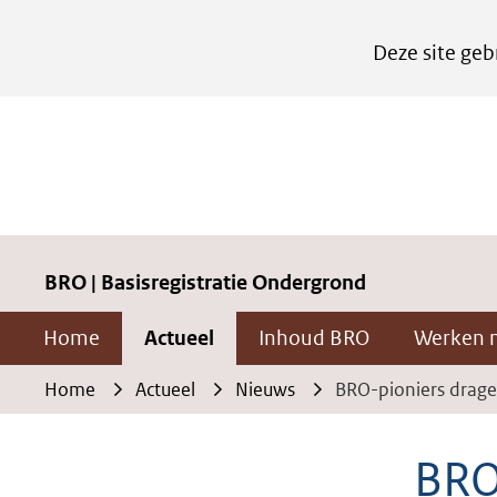
Cookies
Deze site geb
instellen
Hier
kan
het
gebruik
van
cookies
BRO | Basisregistratie Ondergrond
op
Home
Actueel
Inhoud BRO
Werken 
deze
website
Home
Actueel
Nieuws
BRO-pioniers drage
worden
toegestaan
BRO
of