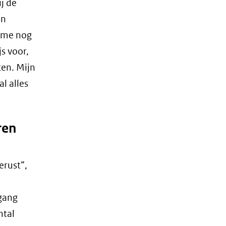
j de
en
e me nog
s voor,
ten. Mijn
l alles
ren
erust”,
gang
ntal