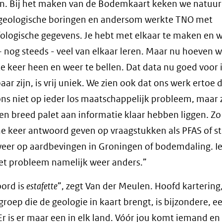
en. Bij het maken van de Bodemkaart keken we natuurl
 geologische boringen en andersom werkte TNO met
logische gegevens. Je hebt met elkaar te maken en 
 nog steeds - veel van elkaar leren. Maar nu hoeven w
e keer heen en weer te bellen. Dat data nu goed voor
aar zijn, is vrij uniek. We zien ook dat ons werk ertoe 
ons niet op ieder los maatschappelijk probleem, maar
en breed palet aan informatie klaar hebben liggen. Z
e keer antwoord geven op vraagstukken als PFAS of sti
eer op aardbevingen in Groningen of bodemdaling. I
het probleem namelijk weer anders.”
ord is
estafette
”, zegt Van der Meulen. Hoofd kartering
groep die de geologie in kaart brengt, is bijzondere, ee
 Er is er maar een in elk land. Vóór jou komt iemand en