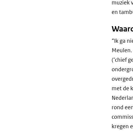
muziek v
en tambu
Waaro
“Ik ga n
Meulen. 
(‘chief 
ondergr
overgedr
met de k
Nederlan
rond een
commissi
kregen e