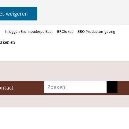
es weigeren
Inloggen Bronhouderportaal
BROloket
BRO Productomgeving
Zaken en
Zoeken
Zoeken
ontact