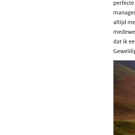
perfecte
managem
altijd m
medewer
dat ik e
Geweldi