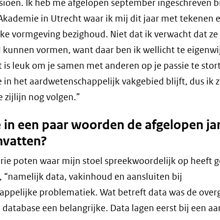
ioen. Ik heb me afgelopen september ingeschreven bi
kademie in Utrecht waar ik mij dit jaar met tekenen 
jke vormgeving bezighoud. Niet dat ik verwacht dat z
el kunnen vormen, want daar ben ik wellicht te eigenwij
 is leuk om je samen met anderen op je passie te stor
 in het aardwetenschappelijk vakgebied blijft, dus ik za
 zijlijn nog volgen.”
e in een paar woorden de afgelopen ja
vatten?
 drie poten waar mijn stoel spreekwoordelijk op heeft g
, “namelijk data, vakinhoud en aansluiten bij
ppelijke problematiek. Wat betreft data was de over
 database een belangrijke. Data lagen eerst bij een aa