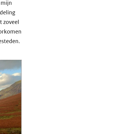
 mijn
deling
t zoveel
oorkomen
esteden.