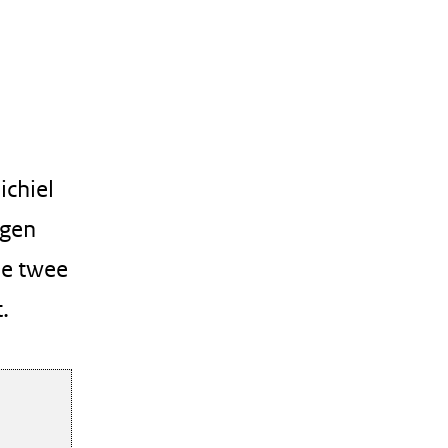
ichiel
agen
De twee
.