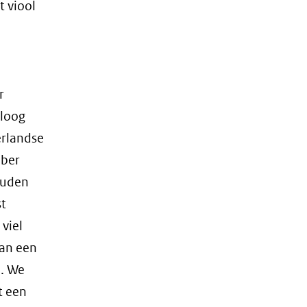
t viool
r
oloog
erlandse
mber
ouden
st
viel
aan een
n. We
t een