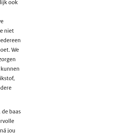
ijk ook
we
e niet
 iedereen
doet. We
 zorgen
o kunnen
kstof,
edere
, de baas
rvolle
 ná jou