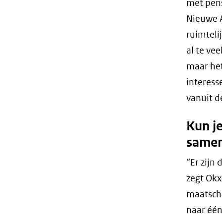
met pens
Nieuwe A
ruimteli
al te ve
maar het
interesse
vanuit de
Kun j
samen
“Er zijn
zegt Okx
maatscha
naar één