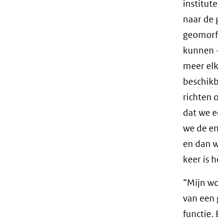
institut
naar de
geomorfo
kunnen -
meer elk
beschikb
richten 
dat we e
we de en
en dan w
keer is 
“Mijn wo
van een 
functie.