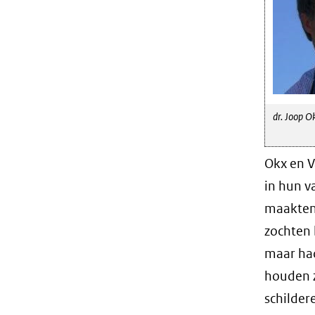
dr. Joop O
Okx en V
in hun v
maakten 
zochten 
maar had
houden z
schilde