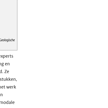
Geologische
experts
ng en
d. Ze
gstukken,
het werk
en
 modale