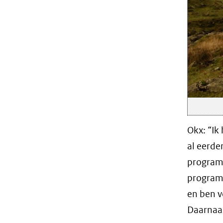
Okx: “Ik
al eerde
program
program
en ben v
Daarnaas