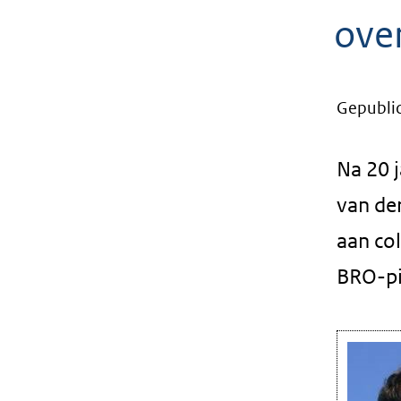
geweigerd.
ove
Gepublic
Na 20 j
van de
aan co
BRO-pi