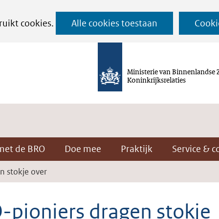
Ga
ruikt cookies.
Alle cookies toestaan
Cooki
naar
de
inhoud
Ministerie van Binnenlandse 
Koninkrijksrelaties
met de BRO
Doe mee
Praktijk
Service & c
n stokje over
-pioniers dragen stokje