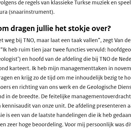
olgens de regels van klassieke Turkse muziek en speel
ra (snaarinstrument).
m dragen jullie het stokje over?
iet weg bij TNO, maar laat een taak vallen”, zegt Van de
“Ik heb ruim tien jaar twee functies vervuld: hoofdge
geologist’) en hoofd van de afdeling die bij TNO de Ned
ond karteert. Ik heb mijn managementtaken in nove
agen en krijg zo de tijd om me inhoudelijk bezig te h
oers en richting van ons werk en de Geologische Dien
d in de breedte. De feitelijke managementoverdracht 
 kennisaudit van onze unit. De afdeling presenteren 
e is een van de laatste handelingen die ik heb gedaa
en zeer hoge beoordeling. Voor mij persoonlijk was di