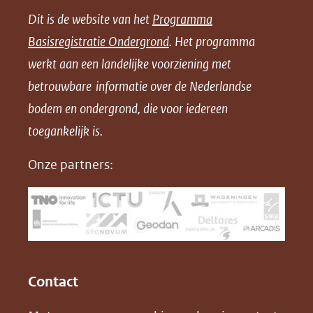
e
e
e
n
Dit is de website van het
Programma
n
n
n
l
Basisregistratie Ondergrond
. Het programma
o
o
o
o
werkt aan een landelijke voorziening met
p
p
p
a
betrouwbare informatie over de Nederlandse
F
L
X
d
bodem en ondergrond, die voor iedereen
(opent
a
i
P
in
toegankelijk is.
c
n
D
nieuw
e
k
F
Onze partners:
venster)
b
e
(verwijst
o
d
naar
o
I
een
k
n
(opent
(opent
andere
in
in
website)
Contact
nieuw
nieuw