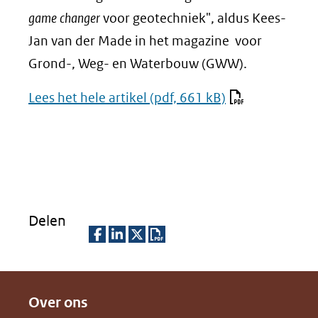
game changer
voor geotechniek", aldus Kees-
Jan van der Made in het magazine voor
Grond-, Weg- en Waterbouw (GWW).
Lees het hele artikel
(pdf, 661 kB)
Delen
D
D
D
D
e
e
e
o
Over ons
l
l
l
w