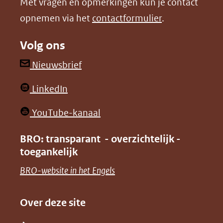
Met vragen en opmerkingen kun je contact
venster)
venster)
opnemen via het
contactformulier
.
(verwijst
(verwijst
naar
naar
Volg ons
een
een
andere
andere
(opent
Nieuwsbrief
website)
website)
in
(opent
LinkedIn
nieuw
in
venster)
(opent
YouTube-kanaal
nieuw
(verwijst
in
venster)
BRO: transparant - overzichtelijk -
naar
nieuw
toegankelijk
(verwijst
een
venster)
naar
(opent
BRO-website in het Engels
andere
(verwijst
een
in
website)
naar
andere
nieuw
Over deze site
een
website)
venster)