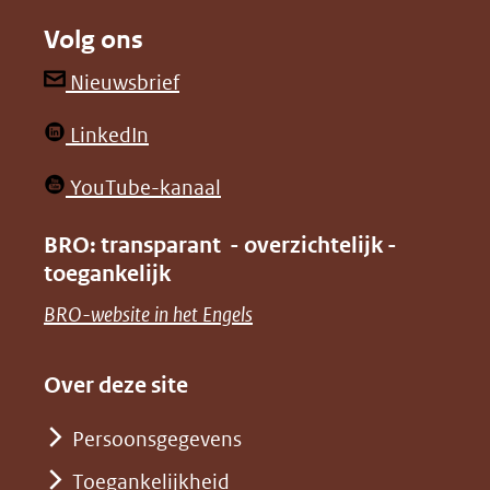
naar
naar
Volg ons
een
een
andere
andere
(opent
Nieuwsbrief
website)
website)
in
(opent
LinkedIn
nieuw
in
venster)
(opent
YouTube-kanaal
nieuw
(verwijst
in
venster)
BRO: transparant - overzichtelijk -
naar
nieuw
toegankelijk
(verwijst
een
venster)
naar
(opent
BRO-website in het Engels
andere
(verwijst
een
in
website)
naar
andere
nieuw
Over deze site
een
website)
venster)
andere
Persoonsgegevens
(verwijst
website)
Toegankelijkheid
naar