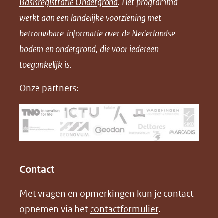
Basisregistratie Ondergrond
. Het programma
o
o
o
o
werkt aan een landelijke voorziening met
p
p
p
a
betrouwbare informatie over de Nederlandse
F
L
X
d
bodem en ondergrond, die voor iedereen
(opent
a
i
P
in
toegankelijk is.
c
n
D
nieuw
e
k
F
Onze partners:
venster)
b
e
(verwijst
o
d
naar
o
I
een
k
n
(opent
(opent
andere
in
in
website)
Contact
nieuw
nieuw
Met vragen en opmerkingen kun je contact
venster)
venster)
opnemen via het
contactformulier
.
(verwijst
(verwijst