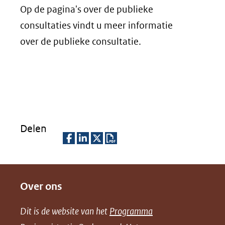
Op de pagina's over de publieke
consultaties vindt u meer informatie
over de publieke consultatie.
Delen
D
D
D
D
e
e
e
o
Over ons
l
l
l
w
e
e
e
n
Dit is de website van het
Programma
n
n
n
l